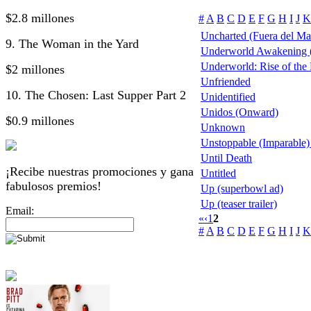
$2.8 millones
#
A
B
C
D
E
F
G
H
I
J
K
Uncharted (Fuera del M
9. The Woman in the Yard
Underworld Awakening (
Underworld: Rise of the
$2 millones
Unfriended
10. The Chosen: Last Supper Part 2
Unidentified
Unidos (Onward)
$0.9 millones
Unknown
Unstoppable (Imparable) t
Until Death
¡Recibe nuestras promociones y gana
Untitled
fabulosos premios!
Up (superbowl ad)
Up (teaser trailer)
Email:
«
‹
1
2
#
A
B
C
D
E
F
G
H
I
J
K