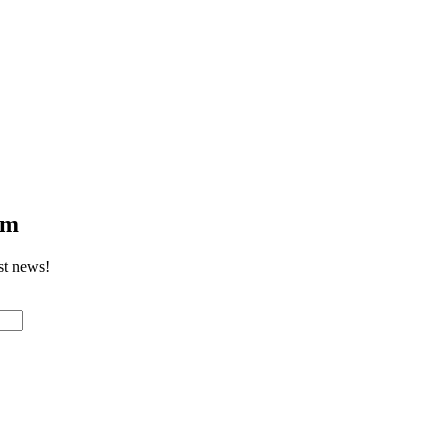
om
st news!