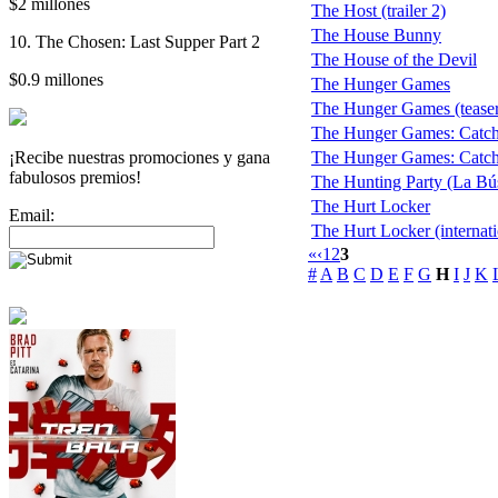
$2 millones
The Host (trailer 2)
The House Bunny
10. The Chosen: Last Supper Part 2
The House of the Devil
$0.9 millones
The Hunger Games
The Hunger Games (teaser
The Hunger Games: Catchi
¡Recibe nuestras promociones y gana
The Hunger Games: Catchin
fabulosos premios!
The Hunting Party (La Bú
The Hurt Locker
Email:
The Hurt Locker (internatio
«
‹
1
2
3
#
A
B
C
D
E
F
G
H
I
J
K