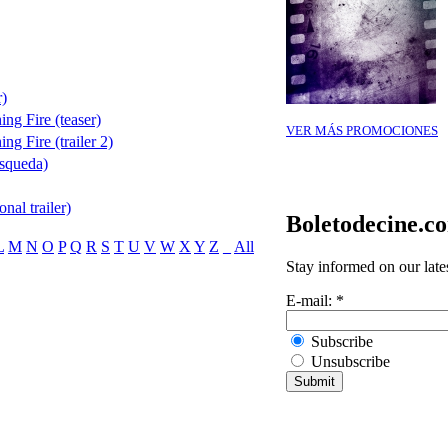
)
ng Fire (teaser)
VER MÁS PROMOCIONES
g Fire (trailer 2)
squeda)
nal trailer)
Boletodecine.c
L
M
N
O
P
Q
R
S
T
U
V
W
X
Y
Z
_
All
Stay informed on our late
E-mail:
*
Subscribe
Unsubscribe