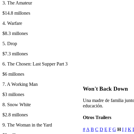
3. The Amateur
$14.8 millones
4. Warfare
$8.3 millones
5. Drop
$7.3 millones
6. The Chosen: Last Supper Part 3
$6 millones
7. A Working Man
Won't Back Down
$3 millones
Una madre de familia junto
8. Snow White
educación.
$2.8 millones
Otros Trailers
9. The Woman in the Yard
#
A
B
C
D
E
F
G
H
I
J
K