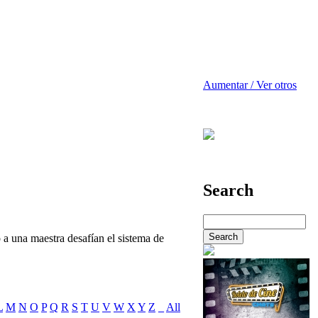
Aumentar / Ver otros
Search
 a una maestra desafían el sistema de
L
M
N
O
P
Q
R
S
T
U
V
W
X
Y
Z
_
All