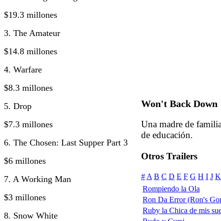
$19.3 millones
3. The Amateur
$14.8 millones
4. Warfare
$8.3 millones
Won't Back Down
5. Drop
Una madre de familia 
$7.3 millones
de educación.
6. The Chosen: Last Supper Part 3
Otros Trailers
$6 millones
#
A
B
C
D
E
F
G
H
I
J
K
7. A Working Man
Rompiendo la Ola
$3 millones
Ron Da Error (Ron's Go
Ruby la Chica de mis su
8. Snow White