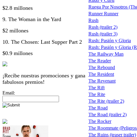
Rudo y Cursi
Ruega Por Nosotros (Th
$2.8 millones
Runner Runner
9. The Woman in the Yard
Rush
Rush (trailer 2)
$2 millones
Rush (trailer 3)
Rush: Pasión y Gloria
10. The Chosen: Last Supper Part 2
Rush: Pasión y Gloria (Ru
$0.9 millones
The Railway Man
The Reader
The Rebound
The Resident
¡Recibe nuestras promociones y gana
The Revenant
fabulosos premios!
The Rift
Email:
The Rite
The Rite (trailer 2)
The Road
The Road (trailer 2)
The Rocker
The Roommate (Peligro
The Ruins (teaser trailer)