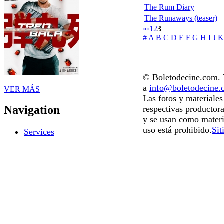
The Rum Diary
The Runaways (teaser)
«
‹
1
2
3
#
A
B
C
D
E
F
G
H
I
J
K
© Boletodecine.com. T
a
info@boletodecine
VER MÁS
Las fotos y materiale
Navigation
respectivas productora
y se usan como materi
uso está prohibido.
Sit
Services