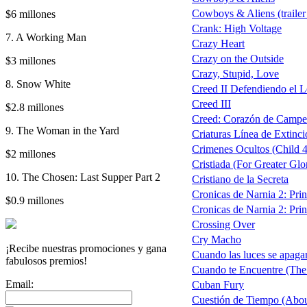
Cowboys & Aliens (trailer
$6 millones
Crank: High Voltage
7. A Working Man
Crazy Heart
Crazy on the Outside
$3 millones
Crazy, Stupid, Love
8. Snow White
Creed II Defendiendo el L
Creed III
$2.8 millones
Creed: Corazón de Campeón
9. The Woman in the Yard
Criaturas Línea de Extinc
Crimenes Ocultos (Child 
$2 millones
Cristiada (For Greater Glo
10. The Chosen: Last Supper Part 2
Cristiano de la Secreta
Cronicas de Narnia 2: Princ
$0.9 millones
Cronicas de Narnia 2: Prin
Crossing Over
Cry Macho
¡Recibe nuestras promociones y gana
Cuando las luces se apaga
fabulosos premios!
Cuando te Encuentre (Th
Email:
Cuban Fury
Cuestión de Tiempo (Abou