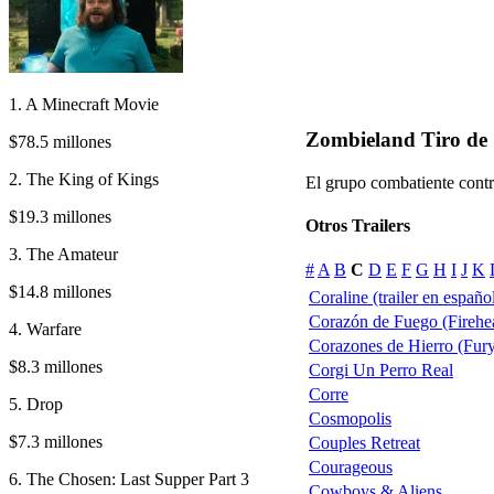
1. A Minecraft Movie
Zombieland Tiro de
$78.5 millones
2. The King of Kings
El grupo combatiente contr
$19.3 millones
Otros Trailers
3. The Amateur
#
A
B
C
D
E
F
G
H
I
J
K
$14.8 millones
Coraline (trailer en españo
Corazón de Fuego (Firehea
4. Warfare
Corazones de Hierro (Fury)
$8.3 millones
Corgi Un Perro Real
Corre
5. Drop
Cosmopolis
$7.3 millones
Couples Retreat
Courageous
6. The Chosen: Last Supper Part 3
Cowboys & Aliens