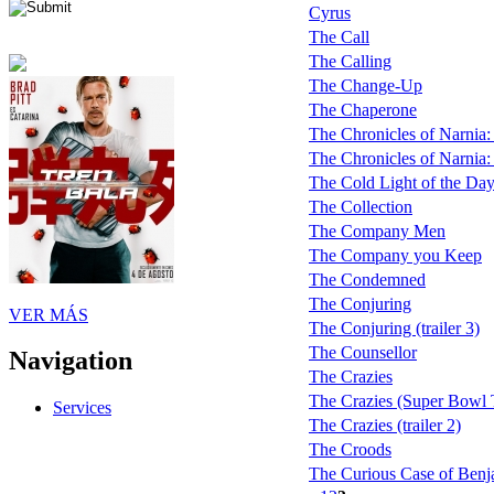
Cyrus
The Call
The Calling
The Change-Up
The Chaperone
The Chronicles of Narnia
The Chronicles of Narnia:
The Cold Light of the Da
The Collection
The Company Men
The Company you Keep
The Condemned
The Conjuring
VER MÁS
The Conjuring (trailer 3)
The Counsellor
Navigation
The Crazies
The Crazies (Super Bowl
Services
The Crazies (trailer 2)
The Croods
The Curious Case of Benj