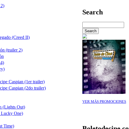
 2)
Search
egado (Creed II)
 (trailer 2)
ión
44)
ry)
ipe Caspian (1er trailer)
cipe Caspian (2do trailer)
VER MÁS PROMOCIONES
n (Lights Out)
e Lucky One)
t Time)
Boletodecine.c