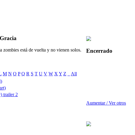
 Gracia
a zombies está de vuelta y no vienen solos.
Encerrado
L
M
N
O
P
Q
R
S
T
U
V
W
X
Y
Z
_
All
l)
rt)
 trailer 2
Aumentar / Ver otros