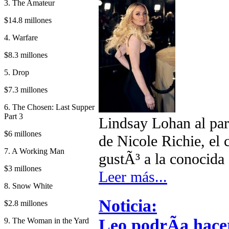
3. The Amateur
$14.8 millones
4. Warfare
$8.3 millones
5. Drop
$7.3 millones
6. The Chosen: Last Supper
Part 3
Lindsay Lohan al par
$6 millones
de Nicole Richie, el
7. A Working Man
gustÃ³ a la conocida
$3 millones
Leer más...
8. Snow White
Noticia:
$2.8 millones
Leo podrÃ­a hace
9. The Woman in the Yard