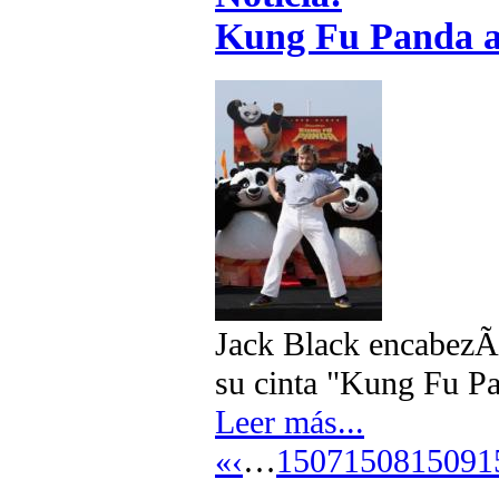
Kung Fu Panda a
Jack Black encabezÃ³
su cinta "Kung Fu Pa
Leer más...
«
‹
…
1507
1508
1509
1