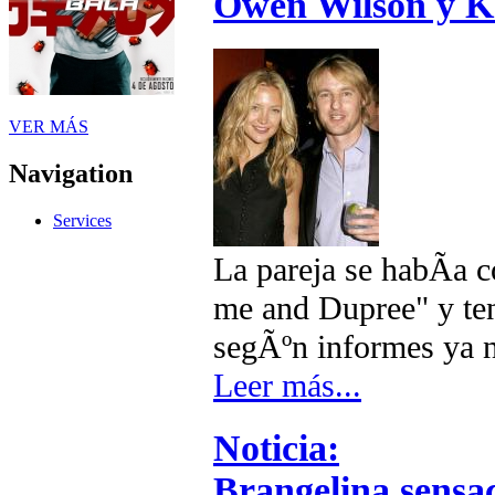
Owen Wilson y K
VER MÁS
Navigation
Services
La pareja se habÃ­a 
me and Dupree" y ten
segÃºn informes ya n
Leer más...
Noticia:
Brangelina sensa