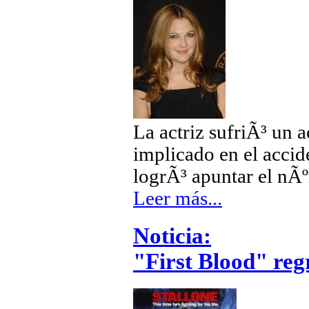
La actriz sufriÃ³ un a
implicado en el accide
logrÃ³ apuntar el nÃ
Leer más...
Noticia:
"First Blood" regr