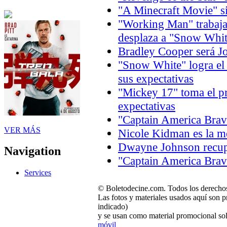
"A Minecraft Movie" si
"Working Man" trabaja 
desplaza a "Snow Whit
Bradley Cooper será J
"Snow White" logra el
sus expectativas
"Mickey 17" toma el p
expectativas
"Captain America Brav
VER MÁS
Nicole Kidman es la m
Dwayne Johnson recupe
Navigation
"Captain America Brav
Services
© Boletodecine.com. Todos los derechos
Las fotos y materiales usados aquí son p
indicado)
y se usan como material promocional sol
móvil