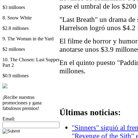
pase el umbral de los $200 
$3 millones
8. Snow White
"Last Breath" un drama de
Harrelson logró unos $4.2 
$2.8 millones
9. The Woman in the Yard
El filme de horror y humo
anotarse unos $3.9 millone
$2 millones
10. The Chosen: Last Supper
En el quinto puesto "Paddi
Part 2
millones.
$0.9 millones
¡Recibe nuestras
promociones y gana
fabulosos premios!
Últimas noticias:
Email:
"Sinners" siguió al fre
"Revenge of the Sith" 