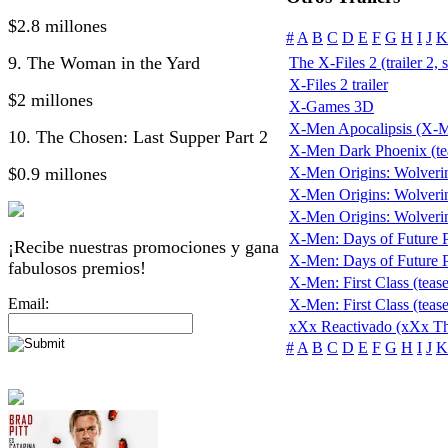
$2.8 millones
#
A
B
C
D
E
F
G
H
I
J
K
9. The Woman in the Yard
The X-Files 2 (trailer 2, 
X-Files 2 trailer
$2 millones
X-Games 3D
X-Men Apocalipsis (X-
10. The Chosen: Last Supper Part 2
X-Men Dark Phoenix (te
$0.9 millones
X-Men Origins: Wolveri
X-Men Origins: Wolverine
X-Men Origins: Wolverine 
X-Men: Days of Future Pa
¡Recibe nuestras promociones y gana
X-Men: Days of Future Pas
fabulosos premios!
X-Men: First Class (tease
Email:
X-Men: First Class (tease
xXx Reactivado (xXx Th
#
A
B
C
D
E
F
G
H
I
J
K