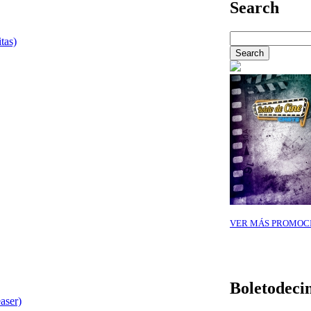
Search
tas)
VER MÁS PROMOC
Boletodeci
aser)