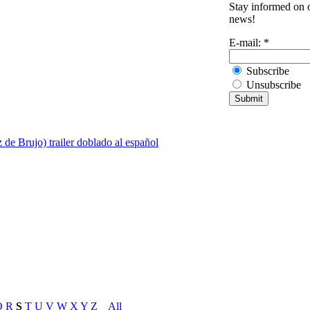
Stay informed on o
news!
E-mail:
*
Subscribe
Unsubscribe
 de Brujo) trailer doblado al español
Q
R
S
T
U
V
W
X
Y
Z
_
All