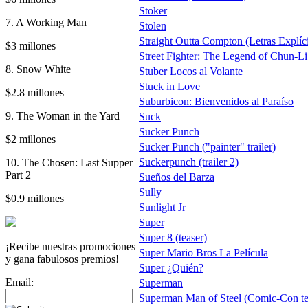
Stoker
7. A Working Man
Stolen
Straight Outta Compton (Letras Explíci
$3 millones
Street Fighter: The Legend of Chun-Li
8. Snow White
Stuber Locos al Volante
Stuck in Love
$2.8 millones
Suburbicon: Bienvenidos al Paraíso
9. The Woman in the Yard
Suck
Sucker Punch
$2 millones
Sucker Punch ("painter" trailer)
Suckerpunch (trailer 2)
10. The Chosen: Last Supper
Part 2
Sueños del Barza
Sully
$0.9 millones
Sunlight Jr
Super
Super 8 (teaser)
¡Recibe nuestras promociones
Super Mario Bros La Película
y gana fabulosos premios!
Super ¿Quién?
Email:
Superman
Superman Man of Steel (Comic-Con te