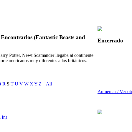
Encontrarlos (Fantastic Beasts and
Encerrado
arry Potter, Newt Scamander llegaba al continente
orteamericanos muy diferentes a los británicos.
Q
R
S
T
U
V
W
X
Y
Z
_
All
Aumentar / Ver ot
 In)