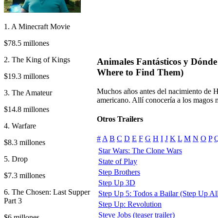
1. A Minecraft Movie
$78.5 millones
2. The King of Kings
Animales Fantásticos y Dónde 
Where to Find Them)
$19.3 millones
Muchos años antes del nacimiento de H
3. The Amateur
americano. Allí conocería a los magos n
$14.8 millones
Otros Trailers
4. Warfare
#
A
B
C
D
E
F
G
H
I
J
K
L
M
N
O
P
$8.3 millones
Star Wars: The Clone Wars
5. Drop
State of Play
Step Brothers
$7.3 millones
Step Up 3D
6. The Chosen: Last Supper
Step Up 5: Todos a Bailar (Step Up All
Part 3
Step Up: Revolution
Steve Jobs (teaser trailer)
$6 millones