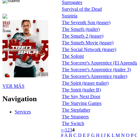
Surrogates
Survival of the Dead
Suspiria
The Seventh Son (teaser)
The Smurfs (trailer)
The Smurfs 2 (teaser)
The Smurfs Movie (teaser)
The Social Network (teaser)
The Soloist
The Sorcerer's Apprentice (El Aprendiz
The Sorcerer's Apprentice (trailer 3)
The Sorcerer's Apprentice (trailer)
The Spirit (teaser trailer)
VER MÁS
The Spirit (trailer B)
The Spy Next Door
Navigation
The Starving Games
The Stepfather
Services
The Strangers
The Switch
«
‹
1
2
3
4
#
A
B
C
D
E
F
G
H
I
J
K
L
M
N
O
P