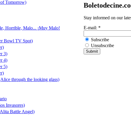
 of Tomorrow)
Boletodecine.c
Stay informed on our late
E-mail:
*
le, Horrible, Malo... ¡Muy Malo!
Subscribe
er Bowl TV Spot)
Unsubscribe
er)
er 3)
er 4)
er 5)
er)
(Alice through the looking glass)
ario
ños Invasores)
Alita Battle Angel)