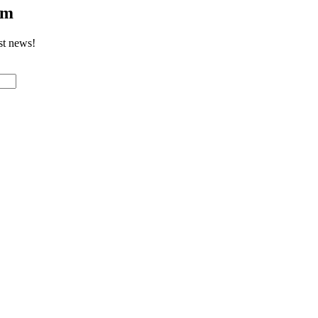
om
st news!