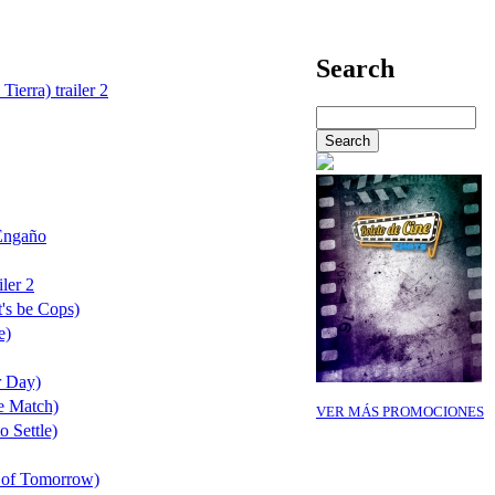
Search
Tierra) trailer 2
Engaño
ler 2
's be Cops)
e)
r Day)
e Match)
VER MÁS PROMOCIONES
o Settle)
 of Tomorrow)