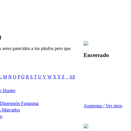
)
seres parecidos a los pitufos pero que
Encerrado
L
M
N
O
P
Q
R
S
T
U
V
W
X
Y
Z
_
All
e Hunter
 Dimensión Fantasma
Aumentar / Ver otros
s Marcados
as