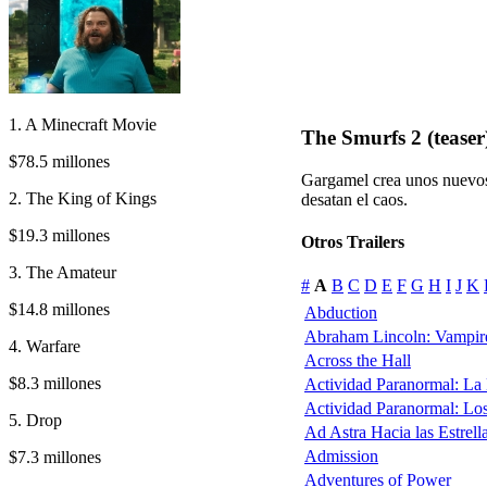
1. A Minecraft Movie
The Smurfs 2 (teaser
$78.5 millones
Gargamel crea unos nuevos 
2. The King of Kings
desatan el caos.
$19.3 millones
Otros Trailers
3. The Amateur
#
A
B
C
D
E
F
G
H
I
J
K
$14.8 millones
Abduction
Abraham Lincoln: Vampir
4. Warfare
Across the Hall
$8.3 millones
Actividad Paranormal: La
Actividad Paranormal: Lo
5. Drop
Ad Astra Hacia las Estrell
Admission
$7.3 millones
Adventures of Power