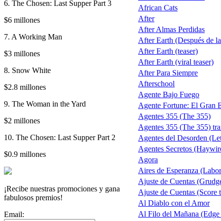
6. The Chosen: Last Supper Part 3
African Cats
After
$6 millones
After Almas Perdidas
7. A Working Man
After Earth (Después de la 
After Earth (teaser)
$3 millones
After Earth (viral teaser)
8. Snow White
After Para Siempre
Afterschool
$2.8 millones
Agente Bajo Fuego
9. The Woman in the Yard
Agente Fortune: El Gran 
Agentes 355 (The 355)
$2 millones
Agentes 355 (The 355) trai
10. The Chosen: Last Supper Part 2
Agentes del Desorden (Let
Agentes Secretos (Haywir
$0.9 millones
Agora
Aires de Esperanza (Labo
Ajuste de Cuentas (Grudg
¡Recibe nuestras promociones y gana
Ajuste de Cuentas (Score t
fabulosos premios!
Al Diablo con el Amor
Al Filo del Mañana (Edge
Email: