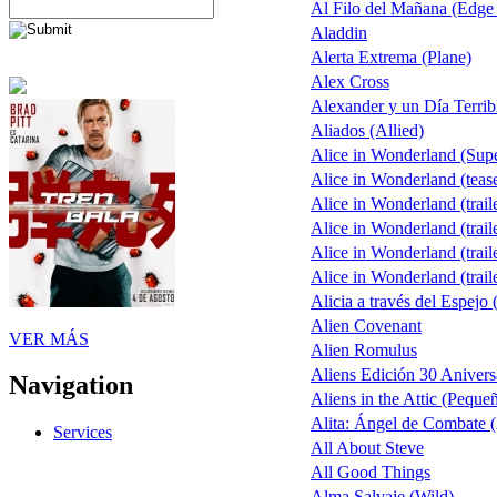
Al Filo del Mañana (Edge
Aladdin
Alerta Extrema (Plane)
Alex Cross
Alexander y un Día Terrib
Aliados (Allied)
Alice in Wonderland (Sup
Alice in Wonderland (teas
Alice in Wonderland (trail
Alice in Wonderland (trail
Alice in Wonderland (trail
Alice in Wonderland (trail
Alicia a través del Espejo 
Alien Covenant
VER MÁS
Alien Romulus
Aliens Edición 30 Anivers
Navigation
Aliens in the Attic (Peque
Alita: Ángel de Combate (
Services
All About Steve
All Good Things
Alma Salvaje (Wild)