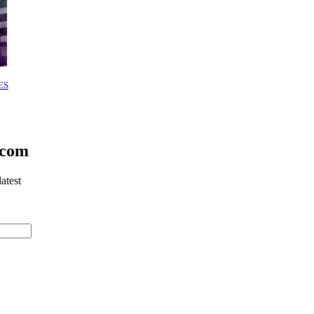
ES
.com
atest