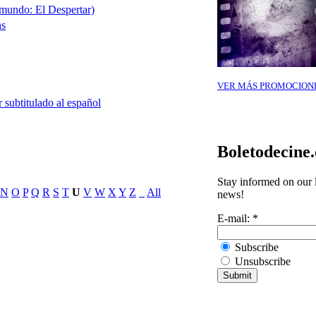
mundo: El Despertar)
ns
VER MÁS PROMOCION
 subtitulado al español
Boletodecine
Stay informed on our l
N
O
P
Q
R
S
T
U
V
W
X
Y
Z
_
All
news!
E-mail:
*
Subscribe
Unsubscribe