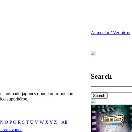
Aumentar / Ver otros
Search
el animado japonés donde un robot con
tico superhéroe.
N
O
P
Q
R
S
T
U
V
W
X
Y
Z
_
All
uevo avance