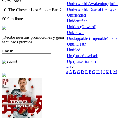
$2 millones
Underworld Awakening (Infra
Underworld: Rise of the Lyca
10. The Chosen: Last Supper Part 2
Unfriended
$0.9 millones
Unidentified
Unidos (Onward)
Unknown
¡Recibe nuestras promociones y gana
Unstoppable (Imparable) trailer
fabulosos premios!
Until Death
Untitled
Email:
Up (superbowl ad)
Up (teaser trailer)
«
‹
1
2
#
A
B
C
D
E
F
G
H
I
J
K
L
M