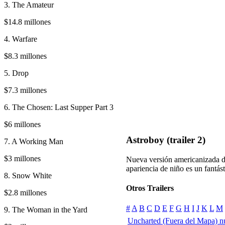
3. The Amateur
$14.8 millones
4. Warfare
$8.3 millones
5. Drop
$7.3 millones
6. The Chosen: Last Supper Part 3
$6 millones
Astroboy (trailer 2)
7. A Working Man
$3 millones
Nueva versión americanizada d
apariencia de niño es un fantás
8. Snow White
Otros Trailers
$2.8 millones
#
A
B
C
D
E
F
G
H
I
J
K
L
M
9. The Woman in the Yard
Uncharted (Fuera del Mapa) n