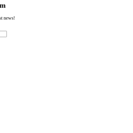
om
st news!