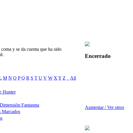
 coma y se da cuenta que ha sido
d.
Encerrado
L
M
N
O
P
Q
R
S
T
U
V
W
X
Y
Z
_
All
e Hunter
 Dimensión Fantasma
Aumentar / Ver otros
s Marcados
as