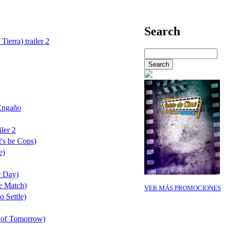
Search
Tierra) trailer 2
Engaño
ler 2
's be Cops)
e)
r Day)
e Match)
VER MÁS PROMOCIONES
o Settle)
 of Tomorrow)