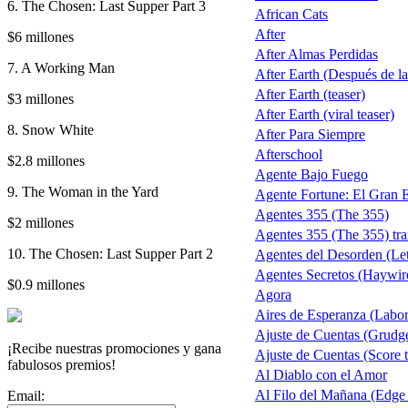
6. The Chosen: Last Supper Part 3
African Cats
After
$6 millones
After Almas Perdidas
7. A Working Man
After Earth (Después de la 
After Earth (teaser)
$3 millones
After Earth (viral teaser)
8. Snow White
After Para Siempre
Afterschool
$2.8 millones
Agente Bajo Fuego
9. The Woman in the Yard
Agente Fortune: El Gran 
Agentes 355 (The 355)
$2 millones
Agentes 355 (The 355) trai
10. The Chosen: Last Supper Part 2
Agentes del Desorden (Let
Agentes Secretos (Haywir
$0.9 millones
Agora
Aires de Esperanza (Labo
Ajuste de Cuentas (Grudg
¡Recibe nuestras promociones y gana
Ajuste de Cuentas (Score t
fabulosos premios!
Al Diablo con el Amor
Al Filo del Mañana (Edge
Email: