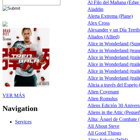
Al Filo del Mañana (Edge
Aladdin
Alerta Extrema (Plane)
Alex Cross
Alexander y un Día Terrib
Aliados (Allied)
Alice in Wonderland (Sup
Alice in Wonderland (teas
Alice in Wonderland (trail
Alice in Wonderland (trail
Alice in Wonderland (trail
Alice in Wonderland (trail
Alicia a través del Espejo 
Alien Covenant
VER MÁS
Alien Romulus
Aliens Edición 30 Anivers
Navigation
Aliens in the Attic (Peque
Alita: Ángel de Combate (
Services
All About Steve
All Good Things
Alma Salvaje (Wild)