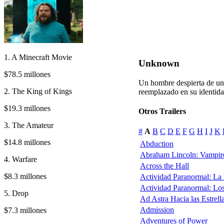
1. A Minecraft Movie
Unknown
$78.5 millones
Un hombre despierta de un
2. The King of Kings
reemplazado en su identida
$19.3 millones
Otros Trailers
3. The Amateur
#
A
B
C
D
E
F
G
H
I
J
K
$14.8 millones
Abduction
Abraham Lincoln: Vampir
4. Warfare
Across the Hall
$8.3 millones
Actividad Paranormal: La
Actividad Paranormal: Lo
5. Drop
Ad Astra Hacia las Estrell
Admission
$7.3 millones
Adventures of Power