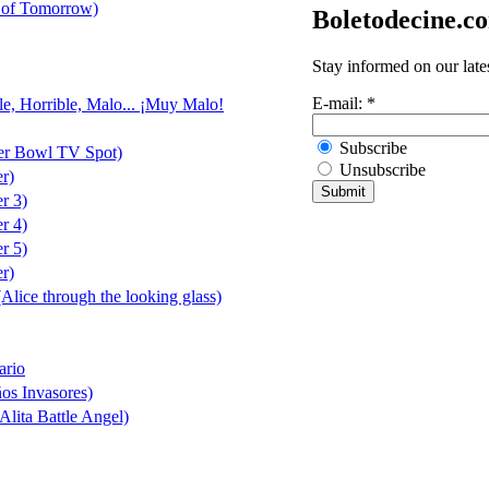
 of Tomorrow)
Boletodecine.c
Stay informed on our late
E-mail:
*
le, Horrible, Malo... ¡Muy Malo!
Subscribe
er Bowl TV Spot)
Unsubscribe
er)
er 3)
er 4)
er 5)
er)
(Alice through the looking glass)
ario
ños Invasores)
Alita Battle Angel)