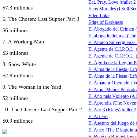
Eat, Pray, Love (trailer 2
$7.3 millones
Ecos Mortales (I Still Se
Eden Lake
6. The Chosen: Last Supper Part 3
Edge of Darkness
El Abogado del Crimen 
$6 millones
El abogado del mal (The
7. A Working Man
El Abuelo Sinverguenza
El Agente de C.I.P.O.L.
$3 millones
El Agente de C.I.P.O.L. 
El Águila de la Legión P
8. Snow White
El Alma de la Fiesta (Life
$2.8 millones
El Alma de la Fiesta (Life
El Amateur Operación V
9. The Woman in the Yard
El Amor Menos Pensado
El Año más Violento (A 
$2 millones
El Aprendiz (The Nove
10. The Chosen: Last Supper Part 2
El Aro 3 (Rings) trailer 2
El Arriero
$0.9 millones
El Asesino del Juego de 
El Atico (The Disapoin
El Bebé de Bridget Jones