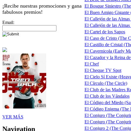
¡Recibe nuestras promociones y gana
El Bosque Siniestro (The
fabulosos premios!
El Buen Amigo Gigante
El Callejón de las Almas
Email:
El Callejón de las Almas 
El Cartel de los Sapos
El Caso de Cristo (The C
El Castillo de Cristal (T
El Cavernicola (Early M
El Cazador y la Reina d
El Chef
El Cheque TV Spot
El Cielo Sí Existe (Heave
El Círculo (The Circle)
El Club de las Madres 
El Club de los Vándalos
El Código del Miedo (Sa
El Código Enigma (The 
El Conjuro (The Conjuri
VER MÁS
El Conjuro (The Conjurin
Navigation
El Conjuro 2 (The Conju