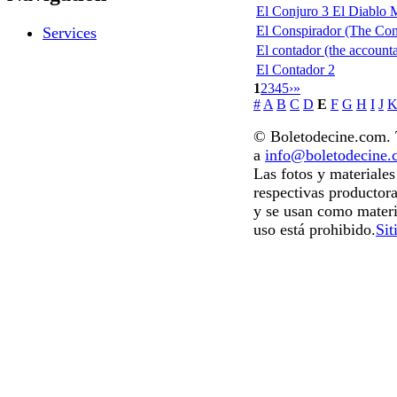
El Conjuro 3 El Diablo 
El Conspirador (The Con
Services
El contador (the accounta
El Contador 2
1
2
3
4
5
›
»
#
A
B
C
D
E
F
G
H
I
J
© Boletodecine.com. T
a
info@boletodecine
Las fotos y materiale
respectivas productora
y se usan como materi
uso está prohibido.
Sit