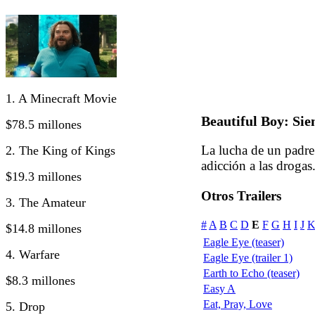
1. A Minecraft Movie
Beautiful Boy: Sie
$78.5 millones
La lucha de un padre 
2. The King of Kings
adicción a las drogas
$19.3 millones
Otros Trailers
3. The Amateur
#
A
B
C
D
E
F
G
H
I
J
$14.8 millones
Eagle Eye (teaser)
4. Warfare
Eagle Eye (trailer 1)
Earth to Echo (teaser)
$8.3 millones
Easy A
Eat, Pray, Love
5. Drop