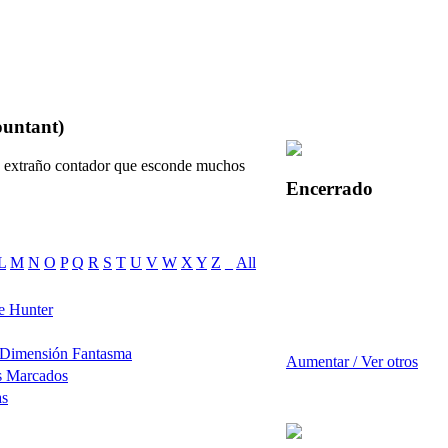
ountant)
un extraño contador que esconde muchos
Encerrado
L
M
N
O
P
Q
R
S
T
U
V
W
X
Y
Z
_
All
e Hunter
 Dimensión Fantasma
Aumentar / Ver otros
s Marcados
as