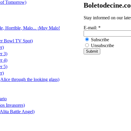
 of Tomorrow)
Boletodecine.c
Stay informed on our late
E-mail:
*
le, Horrible, Malo... ¡Muy Malo!
Subscribe
er Bowl TV Spot)
Unsubscribe
er)
er 3)
er 4)
er 5)
er)
(Alice through the looking glass)
ario
ños Invasores)
Alita Battle Angel)