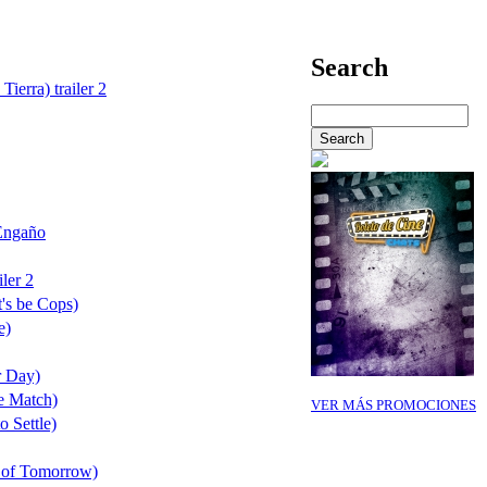
Search
Tierra) trailer 2
Engaño
ler 2
's be Cops)
e)
r Day)
e Match)
VER MÁS PROMOCIONES
o Settle)
 of Tomorrow)