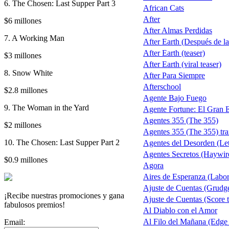
6. The Chosen: Last Supper Part 3
African Cats
After
$6 millones
After Almas Perdidas
7. A Working Man
After Earth (Después de la 
After Earth (teaser)
$3 millones
After Earth (viral teaser)
8. Snow White
After Para Siempre
Afterschool
$2.8 millones
Agente Bajo Fuego
9. The Woman in the Yard
Agente Fortune: El Gran 
Agentes 355 (The 355)
$2 millones
Agentes 355 (The 355) trai
10. The Chosen: Last Supper Part 2
Agentes del Desorden (Let
Agentes Secretos (Haywir
$0.9 millones
Agora
Aires de Esperanza (Labo
Ajuste de Cuentas (Grudg
¡Recibe nuestras promociones y gana
Ajuste de Cuentas (Score t
fabulosos premios!
Al Diablo con el Amor
Al Filo del Mañana (Edge
Email: