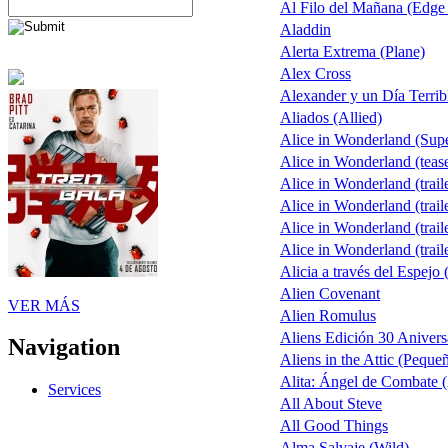
Al Filo del Mañana (Edge
Aladdin
Alerta Extrema (Plane)
Alex Cross
Alexander y un Día Terrib
Aliados (Allied)
Alice in Wonderland (Sup
Alice in Wonderland (teas
Alice in Wonderland (trail
Alice in Wonderland (trail
Alice in Wonderland (trail
Alice in Wonderland (trail
Alicia a través del Espejo 
Alien Covenant
VER MÁS
Alien Romulus
Aliens Edición 30 Anivers
Navigation
Aliens in the Attic (Peque
Alita: Ángel de Combate (
Services
All About Steve
All Good Things
Alma Salvaje (Wild)