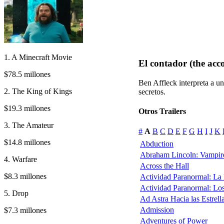
1. A Minecraft Movie
El contador (the acc
$78.5 millones
Ben Affleck interpreta a 
2. The King of Kings
secretos.
$19.3 millones
Otros Trailers
3. The Amateur
#
A
B
C
D
E
F
G
H
I
J
K
$14.8 millones
Abduction
Abraham Lincoln: Vampir
4. Warfare
Across the Hall
$8.3 millones
Actividad Paranormal: La
Actividad Paranormal: Lo
5. Drop
Ad Astra Hacia las Estrell
Admission
$7.3 millones
Adventures of Power