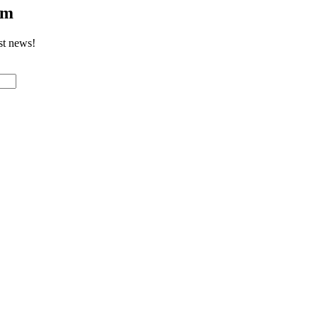
om
st news!