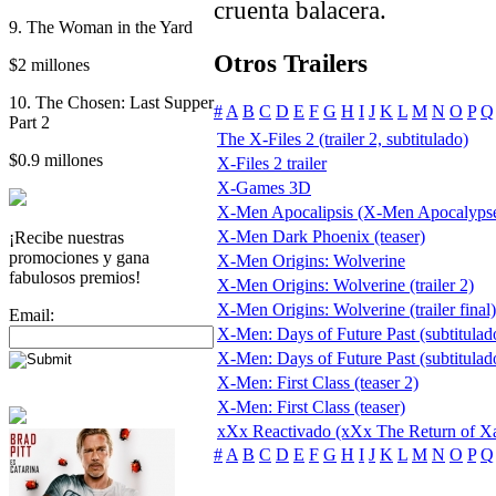
cruenta balacera.
9. The Woman in the Yard
Otros Trailers
$2 millones
10. The Chosen: Last Supper
#
A
B
C
D
E
F
G
H
I
J
K
L
M
N
O
P
Q
Part 2
The X-Files 2 (trailer 2, subtitulado)
$0.9 millones
X-Files 2 trailer
X-Games 3D
X-Men Apocalipsis (X-Men Apocalyps
X-Men Dark Phoenix (teaser)
¡Recibe nuestras
promociones y gana
X-Men Origins: Wolverine
fabulosos premios!
X-Men Origins: Wolverine (trailer 2)
X-Men Origins: Wolverine (trailer final)
Email:
X-Men: Days of Future Past (subtitulado
X-Men: Days of Future Past (subtitulado
X-Men: First Class (teaser 2)
X-Men: First Class (teaser)
xXx Reactivado (xXx The Return of X
#
A
B
C
D
E
F
G
H
I
J
K
L
M
N
O
P
Q