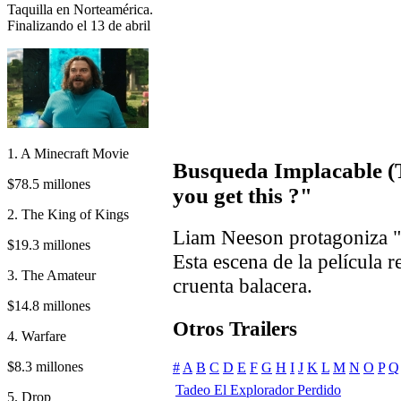
Taquilla en Norteamérica.
Finalizando el 13 de abril
1. A Minecraft Movie
Busqueda Implacable (
$78.5 millones
you get this ?"
2. The King of Kings
Liam Neeson protagoniza "
$19.3 millones
Esta escena de la película 
3. The Amateur
cruenta balacera.
$14.8 millones
Otros Trailers
4. Warfare
$8.3 millones
#
A
B
C
D
E
F
G
H
I
J
K
L
M
N
O
P
Q
Tadeo El Explorador Perdido
5. Drop