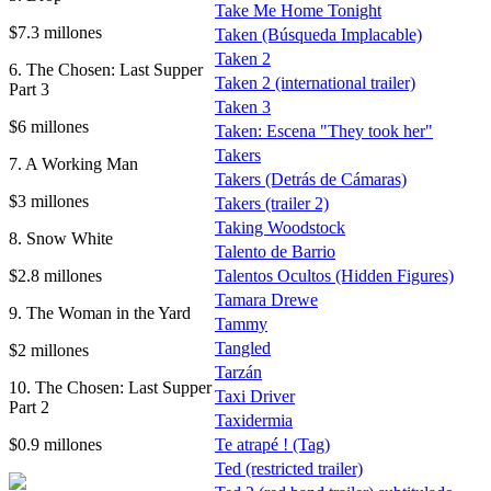
Take Me Home Tonight
$7.3 millones
Taken (Búsqueda Implacable)
Taken 2
6. The Chosen: Last Supper
Taken 2 (international trailer)
Part 3
Taken 3
$6 millones
Taken: Escena "They took her"
Takers
7. A Working Man
Takers (Detrás de Cámaras)
$3 millones
Takers (trailer 2)
Taking Woodstock
8. Snow White
Talento de Barrio
$2.8 millones
Talentos Ocultos (Hidden Figures)
Tamara Drewe
9. The Woman in the Yard
Tammy
Tangled
$2 millones
Tarzán
10. The Chosen: Last Supper
Taxi Driver
Part 2
Taxidermia
$0.9 millones
Te atrapé ! (Tag)
Ted (restricted trailer)