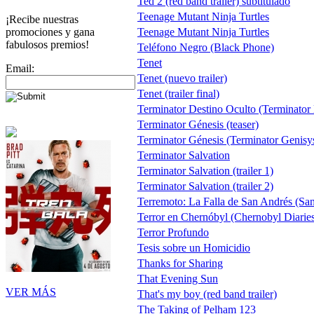
Ted 2 (red band trailer) subtitulado
Teenage Mutant Ninja Turtles
¡Recibe nuestras
promociones y gana
Teenage Mutant Ninja Turtles
fabulosos premios!
Teléfono Negro (Black Phone)
Tenet
Email:
Tenet (nuevo trailer)
Tenet (trailer final)
Terminator Destino Oculto (Terminator
Terminator Génesis (teaser)
Terminator Génesis (Terminator Genisys)
Terminator Salvation
Terminator Salvation (trailer 1)
Terminator Salvation (trailer 2)
Terremoto: La Falla de San Andrés (Sa
Terror en Chernóbyl (Chernobyl Diarie
Terror Profundo
Tesis sobre un Homicidio
Thanks for Sharing
That Evening Sun
VER MÁS
That's my boy (red band trailer)
The Taking of Pelham 123