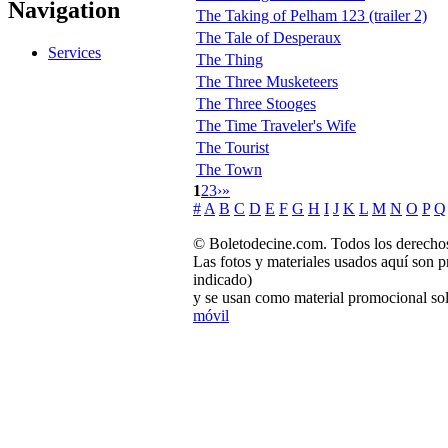
Navigation
The Taking of Pelham 123 (trailer 2)
The Tale of Desperaux
Services
The Thing
The Three Musketeers
The Three Stooges
The Time Traveler's Wife
The Tourist
The Town
1
2
3
›
»
#
A
B
C
D
E
F
G
H
I
J
K
L
M
N
O
P
Q
© Boletodecine.com. Todos los derechos
Las fotos y materiales usados aquí son p
indicado)
y se usan como material promocional sol
móvil