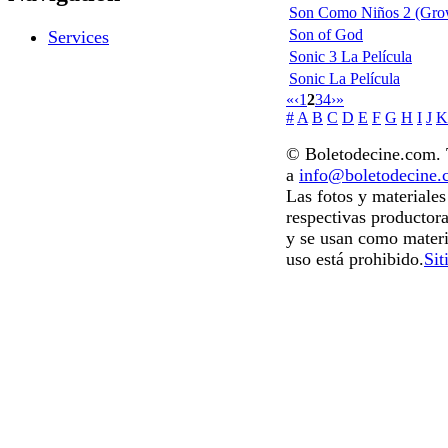
Son Como Niños 2 (Gro
Son of God
Services
Sonic 3 La Película
Sonic La Película
«
‹
1
2
3
4
›
»
#
A
B
C
D
E
F
G
H
I
J
K
© Boletodecine.com. T
a
info@boletodecine
Las fotos y materiale
respectivas productora
y se usan como materi
uso está prohibido.
Sit