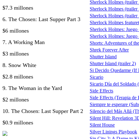
Sherlock Holmes (trailer 
$7.3 millones
Sherlock Holmes (trailer 
Sherlock Holmes (trailer 
6. The Chosen: Last Supper Part 3
Sherlock Holmes featuret
Sherlock Holmes: Juego
$6 millones
Sherlock Holmes: Juego d
7. A Working Man
Shorts: Adventures of t
Shrek Forever After
$3 millones
Shutter Island
Shutter Island (trailer 2)
8. Snow White
Si Decido Quedarme (If I
$2.8 millones
Sicario
Sicario Día del Soldado (
9. The Woman in the Yard
Side Effects
Side Effects (Terapia de
$2 millones
Siempre te esperare (Su
10. The Chosen: Last Supper Part 2
Silencio del Más Allá (T
Silent Hill: Revelation 3
$0.9 millones
Silent House
Silver Linings Playbook
Sin City 2: A Dame to Ki