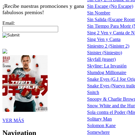
¡Recibe nuestras promociones y gana
Sin Escape (No Escape)
fabulosos premios!
Sin Nombre
Sin Salida (Escape Roo
Email:
Sin Tiempo Para Morir (N
Sing 2 Ven y Canta de 
Sing Ven y Canta
Siniestro 2 (Sinister 2)
Sinister (Siniestro)
Skyfall (teaser)
Skyline: La Invasión
Slumdog Millionaire
Snake Eyes (G.I Joe Ori
Snake Eyes (Nuevo traile
Snitch
Snoopy & Charlie Brown 
Snow White and the Hu
Sola contra el Poder (Mi
Solitary Man
VER MÁS
Solomon Kane
Navigation
Somewhere