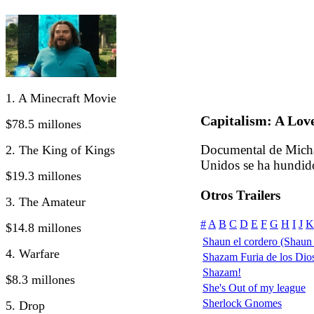
1. A Minecraft Movie
Capitalism: A Lov
$78.5 millones
Documental de Micha
2. The King of Kings
Unidos se ha hundido
$19.3 millones
Otros Trailers
3. The Amateur
#
A
B
C
D
E
F
G
H
I
J
K
$14.8 millones
Shaun el cordero (Shaun
4. Warfare
Shazam Furia de los Dio
Shazam!
$8.3 millones
She's Out of my league
Sherlock Gnomes
5. Drop