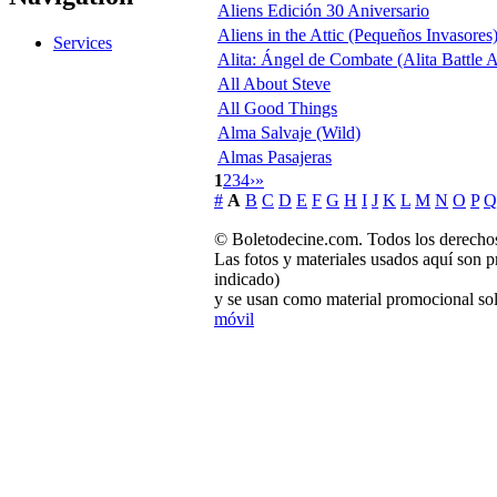
Aliens Edición 30 Aniversario
Aliens in the Attic (Pequeños Invasores
Services
Alita: Ángel de Combate (Alita Battle 
All About Steve
All Good Things
Alma Salvaje (Wild)
Almas Pasajeras
1
2
3
4
›
»
#
A
B
C
D
E
F
G
H
I
J
K
L
M
N
O
P
Q
© Boletodecine.com. Todos los derechos
Las fotos y materiales usados aquí son p
indicado)
y se usan como material promocional sol
móvil