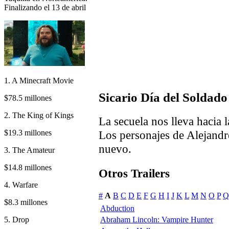
Finalizando el 13 de abril
1. A Minecraft Movie
Sicario Día del Soldado 
$78.5 millones
2. The King of Kings
La secuela nos lleva hacia 
$19.3 millones
Los personajes de Alejandr
nuevo.
3. The Amateur
$14.8 millones
Otros Trailers
4. Warfare
#
A
B
C
D
E
F
G
H
I
J
K
L
M
N
O
P
Q
$8.3 millones
Abduction
5. Drop
Abraham Lincoln: Vampire Hunter