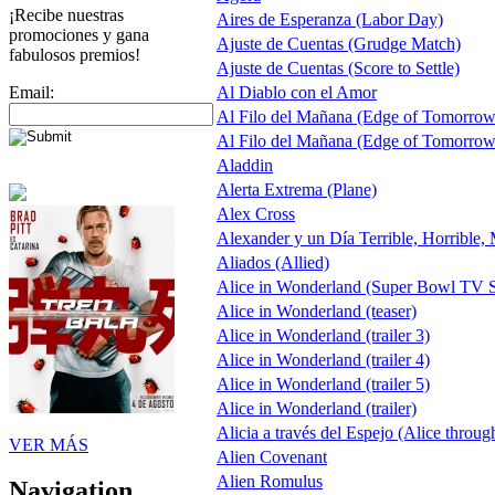
¡Recibe nuestras
Aires de Esperanza (Labor Day)
promociones y gana
Ajuste de Cuentas (Grudge Match)
fabulosos premios!
Ajuste de Cuentas (Score to Settle)
Email:
Al Diablo con el Amor
Al Filo del Mañana (Edge of Tomorrow
Al Filo del Mañana (Edge of Tomorrow
Aladdin
Alerta Extrema (Plane)
Alex Cross
Alexander y un Día Terrible, Horrible,
Aliados (Allied)
Alice in Wonderland (Super Bowl TV S
Alice in Wonderland (teaser)
Alice in Wonderland (trailer 3)
Alice in Wonderland (trailer 4)
Alice in Wonderland (trailer 5)
Alice in Wonderland (trailer)
Alicia a través del Espejo (Alice throug
VER MÁS
Alien Covenant
Alien Romulus
Navigation