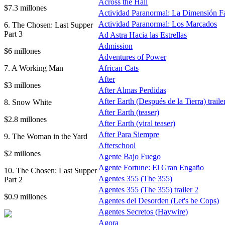
Across the Hall
$7.3 millones
Actividad Paranormal: La Dimensión F
Actividad Paranormal: Los Marcados
6. The Chosen: Last Supper
Part 3
Ad Astra Hacia las Estrellas
Admission
$6 millones
Adventures of Power
7. A Working Man
African Cats
After
$3 millones
After Almas Perdidas
After Earth (Después de la Tierra) traile
8. Snow White
After Earth (teaser)
$2.8 millones
After Earth (viral teaser)
After Para Siempre
9. The Woman in the Yard
Afterschool
$2 millones
Agente Bajo Fuego
Agente Fortune: El Gran Engaño
10. The Chosen: Last Supper
Agentes 355 (The 355)
Part 2
Agentes 355 (The 355) trailer 2
$0.9 millones
Agentes del Desorden (Let's be Cops)
Agentes Secretos (Haywire)
Agora