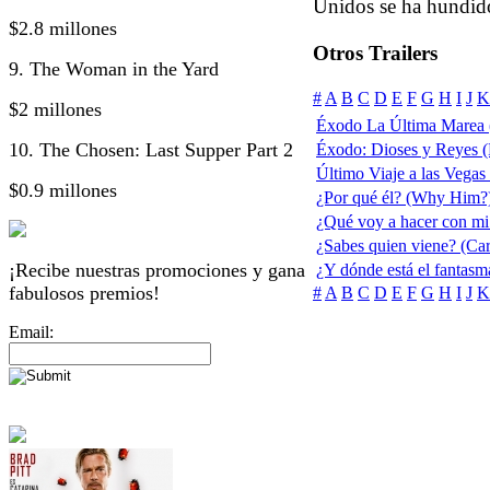
Unidos se ha hundido
$2.8 millones
Otros Trailers
9. The Woman in the Yard
#
A
B
C
D
E
F
G
H
I
J
K
$2 millones
Éxodo La Última Marea 
10. The Chosen: Last Supper Part 2
Éxodo: Dioses y Reyes 
Último Viaje a las Vegas
$0.9 millones
¿Por qué él? (Why Him?
¿Qué voy a hacer con mi
¿Sabes quien viene? (Ca
¡Recibe nuestras promociones y gana
¿Y dónde está el fantas
fabulosos premios!
#
A
B
C
D
E
F
G
H
I
J
K
Email: