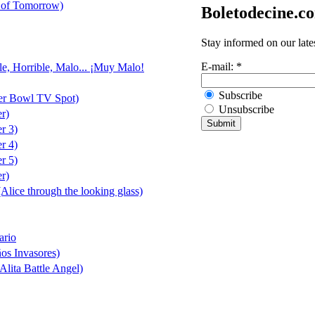
 of Tomorrow)
Boletodecine.c
Stay informed on our late
E-mail:
*
le, Horrible, Malo... ¡Muy Malo!
Subscribe
er Bowl TV Spot)
Unsubscribe
er)
er 3)
er 4)
er 5)
er)
(Alice through the looking glass)
ario
ños Invasores)
Alita Battle Angel)