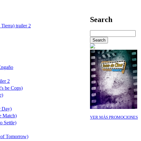
Search
Tierra) trailer 2
Engaño
ler 2
's be Cops)
e)
r Day)
e Match)
VER MÁS PROMOCIONES
o Settle)
 of Tomorrow)