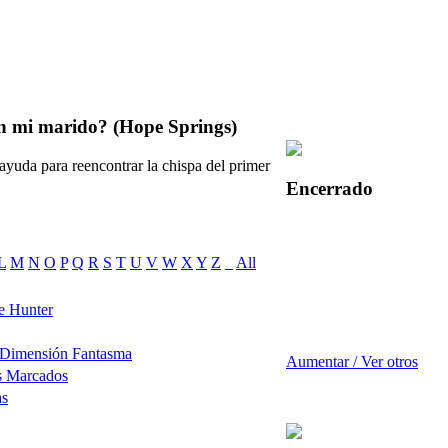
n mi marido? (Hope Springs)
ayuda para reencontrar la chispa del primer
Encerrado
L
M
N
O
P
Q
R
S
T
U
V
W
X
Y
Z
_
All
e Hunter
 Dimensión Fantasma
Aumentar / Ver otros
s Marcados
as