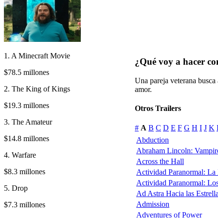
1. A Minecraft Movie
¿Qué voy a hacer co
$78.5 millones
Una pareja veterana busca 
2. The King of Kings
amor.
$19.3 millones
Otros Trailers
3. The Amateur
#
A
B
C
D
E
F
G
H
I
J
K
$14.8 millones
Abduction
Abraham Lincoln: Vampir
4. Warfare
Across the Hall
$8.3 millones
Actividad Paranormal: La
Actividad Paranormal: Lo
5. Drop
Ad Astra Hacia las Estrell
Admission
$7.3 millones
Adventures of Power