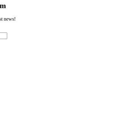
om
st news!