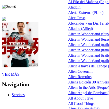
Al Filo del Mañana (Edge
Aladdin
Alerta Extrema (Plane)
Alex Cross
Alexander y un Día Terrib
Aliados (Allied)
Alice in Wonderland (Sup
Alice in Wonderland (teas
Alice in Wonderland (trail
Alice in Wonderland (trail
Alice in Wonderland (trail
Alice in Wonderland (trail
Alicia a través del Espejo 
Alien Covenant
VER MÁS
Alien Romulus
Aliens Edición 30 Anivers
Navigation
Aliens in the Attic (Peque
Alita: Ángel de Combate (
Services
All About Steve
All Good Things
Alma Salvaje (Wild)