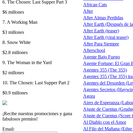
6. The Chosen: Last Supper Part 3
African Cats
After
$6 millones
After Almas Perdidas
7. A Working Man
After Earth (Después de la 
After Earth (teaser)
$3 millones
After Earth (viral teaser)
8. Snow White
After Para Siempre
Afterschool
$2.8 millones
Agente Bajo Fuego
9. The Woman in the Yard
Agente Fortune: El Gran 
Agentes 355 (The 355)
$2 millones
Agentes 355 (The 355) trai
10. The Chosen: Last Supper Part 2
Agentes del Desorden (Let
Agentes Secretos (Haywir
$0.9 millones
Agora
Aires de Esperanza (Labo
Ajuste de Cuentas (Grudg
¡Recibe nuestras promociones y gana
Ajuste de Cuentas (Score t
fabulosos premios!
Al Diablo con el Amor
Al Filo del Mañana (Edge
Email: