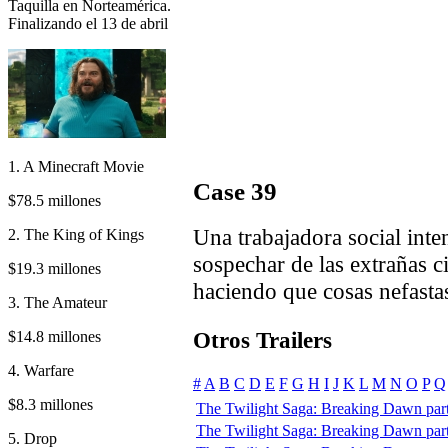
Taquilla en Norteamérica.
Finalizando el 13 de abril
1. A Minecraft Movie
Case 39
$78.5 millones
Una trabajadora social inte
2. The King of Kings
sospechar de las extrañas c
$19.3 millones
haciendo que cosas nefasta
3. The Amateur
Otros Trailers
$14.8 millones
4. Warfare
#
A
B
C
D
E
F
G
H
I
J
K
L
M
N
O
P
Q
$8.3 millones
The Twilight Saga: Breaking Dawn part 
The Twilight Saga: Breaking Dawn part 1
5. Drop