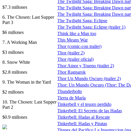
The Twilight Saga: Breaking Dawn part 
$7.3 millones
The Twilight Saga: Breaking Dawn part 2
The Twilight Saga: Breaking Dawn part 2
6. The Chosen: Last Supper
The Twilight Saga: Eclipse
Part 3
The Twilight Saga: Eclipse (trailer 1)
$6 millones
Think like a Man too
This Means War
7. A Working Man
Thor (comic-con trailer)
$3 millones
Thor (trailer 2)
Thor (trailer oficial)
8. Snow White
Thor Amor y Trueno (trailer 2)
$2.8 millones
Thor Ragnarok
Thor Un Mundo Oscuro (trailer 2)
9. The Woman in the Yard
Thor: Un Mundo Oscuro (Thor: The Dark 
Thunderbolts
$2 millones
Tierra de María
10. The Chosen: Last Supper
Tinkerbell y el tesoro perdido
Part 2
Tinkerbell: El Secreto de las Hadas
$0.9 millones
Tinkerbell: Hadas al Rescate
Tinkerbell: Hadas y Piratas
Titanes del Pacifico La Insurreccion (nue