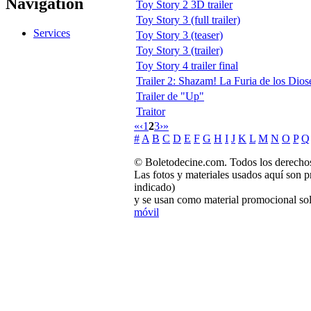
Navigation
Toy Story 2 3D trailer
Toy Story 3 (full trailer)
Services
Toy Story 3 (teaser)
Toy Story 3 (trailer)
Toy Story 4 trailer final
Trailer 2: Shazam! La Furia de los Dios
Trailer de "Up"
Traitor
«
‹
1
2
3
›
»
#
A
B
C
D
E
F
G
H
I
J
K
L
M
N
O
P
Q
© Boletodecine.com. Todos los derechos
Las fotos y materiales usados aquí son p
indicado)
y se usan como material promocional sol
móvil