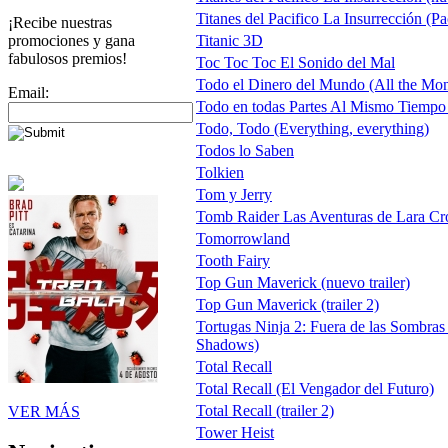
Titanes del Pacifico La Insurrección (Pa
¡Recibe nuestras
promociones y gana
Titanic 3D
fabulosos premios!
Toc Toc Toc El Sonido del Mal
Todo el Dinero del Mundo (All the Mon
Email:
Todo en todas Partes Al Mismo Tiempo
Todo, Todo (Everything, everything)
Todos lo Saben
Tolkien
Tom y Jerry
Tomb Raider Las Aventuras de Lara Cr
Tomorrowland
Tooth Fairy
Top Gun Maverick (nuevo trailer)
Top Gun Maverick (trailer 2)
Tortugas Ninja 2: Fuera de las Sombras
Shadows)
Total Recall
Total Recall (El Vengador del Futuro)
Total Recall (trailer 2)
VER MÁS
Tower Heist