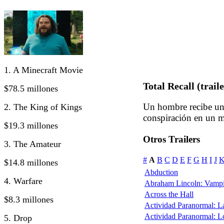
1. A Minecraft Movie
Total Recall (traile
$78.5 millones
Un hombre recibe un
2. The King of Kings
conspiración en un m
$19.3 millones
Otros Trailers
3. The Amateur
#
A
B
C
D
E
F
G
H
I
J
$14.8 millones
Abduction
4. Warfare
Abraham Lincoln: Vampi
Across the Hall
$8.3 millones
Actividad Paranormal: 
Actividad Paranormal: 
5. Drop