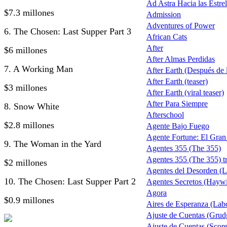
Ad Astra Hacia las Estrel
$7.3 millones
Admission
Adventures of Power
6. The Chosen: Last Supper Part 3
African Cats
After
$6 millones
After Almas Perdidas
7. A Working Man
After Earth (Después de la
After Earth (teaser)
$3 millones
After Earth (viral teaser)
After Para Siempre
8. Snow White
Afterschool
$2.8 millones
Agente Bajo Fuego
Agente Fortune: El Gra
9. The Woman in the Yard
Agentes 355 (The 355)
Agentes 355 (The 355) tr
$2 millones
Agentes del Desorden (L
10. The Chosen: Last Supper Part 2
Agentes Secretos (Haywi
Agora
$0.9 millones
Aires de Esperanza (Lab
Ajuste de Cuentas (Grud
Ajuste de Cuentas (Score 