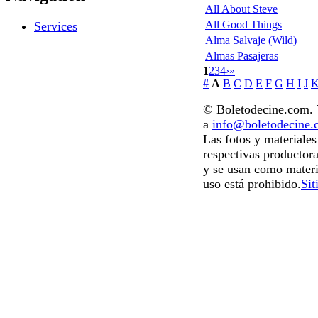
All About Steve
All Good Things
Services
Alma Salvaje (Wild)
Almas Pasajeras
1
2
3
4
›
»
#
A
B
C
D
E
F
G
H
I
J
© Boletodecine.com. T
a
info@boletodecine
Las fotos y materiale
respectivas productora
y se usan como materi
uso está prohibido.
Sit