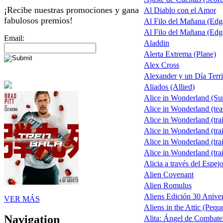
¡Recibe nuestras promociones y gana
Al Diablo con el Amor
fabulosos premios!
Al Filo del Mañana (Ed
Al Filo del Mañana (Ed
Email:
Aladdin
Alerta Extrema (Plane)
Alex Cross
Alexander y un Día Terri
Aliados (Allied)
Alice in Wonderland (S
Alice in Wonderland (tea
Alice in Wonderland (trai
Alice in Wonderland (trai
Alice in Wonderland (trai
Alice in Wonderland (trai
Alicia a través del Espej
Alien Covenant
Alien Romulus
Aliens Edición 30 Aniver
VER MÁS
Aliens in the Attic (Pequ
Navigation
Alita: Ángel de Combate 