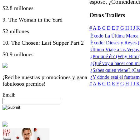
esposo. ¿Coincidenci
$2.8 millones
Otros Trailers
9. The Woman in the Yard
#
A
B
C
D
E
F
G
H
I
J
K
$2 millones
Éxodo La Última Marea 
10. The Chosen: Last Supper Part 2
Éxodo: Dioses y Reyes 
Último Viaje a las Vegas
$0.9 millones
¿Por qué él? (Why Him?
¿Qué voy a hacer con mi
¿Sabes quien viene? (Ca
¡Recibe nuestras promociones y gana
¿Y dónde está el fantas
fabulosos premios!
#
A
B
C
D
E
F
G
H
I
J
K
Email: