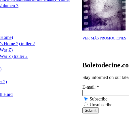
 Volumen 3
s Home)
VER MÁS PROMOCIONES
s Home 2) trailer 2
 War Z)
ar Z) trailer 2
Boletodecine.c
)
Stay informed on our late
r 2)
E-mail:
*
ll Hard
Subscribe
Unsubscribe