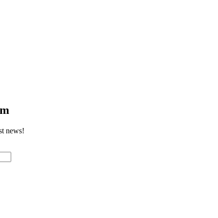
om
st news!