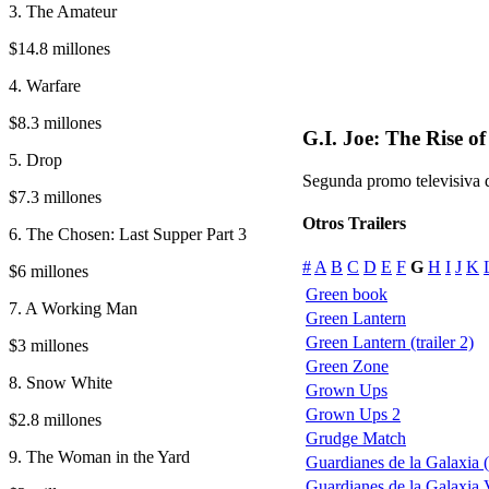
3. The Amateur
$14.8 millones
4. Warfare
$8.3 millones
G.I. Joe: The Rise o
5. Drop
Segunda promo televisiva d
$7.3 millones
Otros Trailers
6. The Chosen: Last Supper Part 3
#
A
B
C
D
E
F
G
H
I
J
K
$6 millones
Green book
7. A Working Man
Green Lantern
Green Lantern (trailer 2)
$3 millones
Green Zone
8. Snow White
Grown Ups
Grown Ups 2
$2.8 millones
Grudge Match
9. The Woman in the Yard
Guardianes de la Galaxia 
Guardianes de la Galaxia V