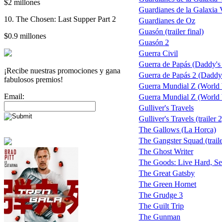
$2 millones
Guardianes de la Galaxia
10. The Chosen: Last Supper Part 2
Guardianes de Oz
Guasón (trailer final)
$0.9 millones
Guasón 2
Guerra Civil
Guerra de Papás (Daddy'
¡Recibe nuestras promociones y gana
Guerra de Papás 2 (Daddy'
fabulosos premios!
Guerra Mundial Z (World
Email:
Guerra Mundial Z (World W
Gulliver's Travels
Gulliver's Travels (trailer 2
The Gallows (La Horca)
The Gangster Squad (traile
The Ghost Writer
The Goods: Live Hard, Se
The Great Gatsby
The Green Hornet
The Grudge 3
The Guilt Trip
The Gunman