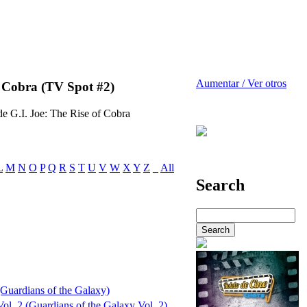
Aumentar / Ver otros
f Cobra (TV Spot #2)
e G.I. Joe: The Rise of Cobra
L
M
N
O
P
Q
R
S
T
U
V
W
X
Y
Z
_
All
Search
(Guardians of the Galaxy)
ol. 2 (Guardians of the Galaxy Vol. 2)