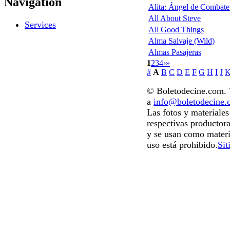
Navigation
Alita: Ángel de Combate 
All About Steve
Services
All Good Things
Alma Salvaje (Wild)
Almas Pasajeras
1
2
3
4
›
»
#
A
B
C
D
E
F
G
H
I
J
© Boletodecine.com. T
a
info@boletodecine
Las fotos y materiale
respectivas productora
y se usan como materi
uso está prohibido.
Sit