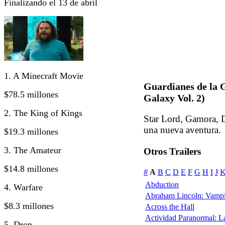
Finalizando el 13 de abril
1. A Minecraft Movie
Guardianes de la G
$78.5 millones
Galaxy Vol. 2)
2. The King of Kings
Star Lord, Gamora, 
una nueva aventura.
$19.3 millones
3. The Amateur
Otros Trailers
$14.8 millones
#
A
B
C
D
E
F
G
H
I
J
Abduction
4. Warfare
Abraham Lincoln: Vampi
$8.3 millones
Across the Hall
Actividad Paranormal: 
5. Drop