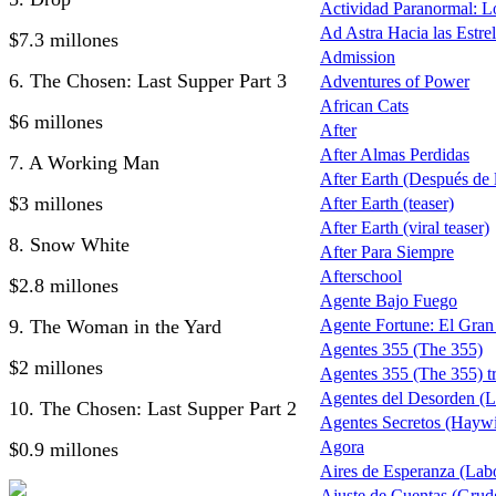
Actividad Paranormal: 
Ad Astra Hacia las Estrel
$7.3 millones
Admission
6. The Chosen: Last Supper Part 3
Adventures of Power
African Cats
$6 millones
After
After Almas Perdidas
7. A Working Man
After Earth (Después de la
$3 millones
After Earth (teaser)
After Earth (viral teaser)
8. Snow White
After Para Siempre
Afterschool
$2.8 millones
Agente Bajo Fuego
9. The Woman in the Yard
Agente Fortune: El Gra
Agentes 355 (The 355)
$2 millones
Agentes 355 (The 355) tr
Agentes del Desorden (L
10. The Chosen: Last Supper Part 2
Agentes Secretos (Haywi
Agora
$0.9 millones
Aires de Esperanza (Lab
Ajuste de Cuentas (Grud