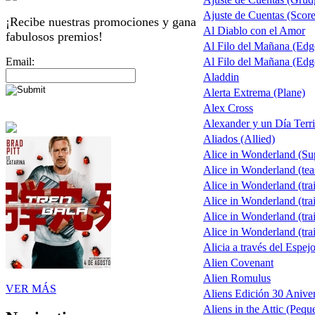
Ajuste de Cuentas (Score 
¡Recibe nuestras promociones y gana
Al Diablo con el Amor
fabulosos premios!
Al Filo del Mañana (Ed
Email:
Al Filo del Mañana (Ed
Aladdin
Alerta Extrema (Plane)
Alex Cross
Alexander y un Día Terri
Aliados (Allied)
Alice in Wonderland (S
Alice in Wonderland (tea
Alice in Wonderland (trai
Alice in Wonderland (trai
Alice in Wonderland (trai
Alice in Wonderland (trai
Alicia a través del Espej
Alien Covenant
Alien Romulus
VER MÁS
Aliens Edición 30 Aniver
Aliens in the Attic (Pequ