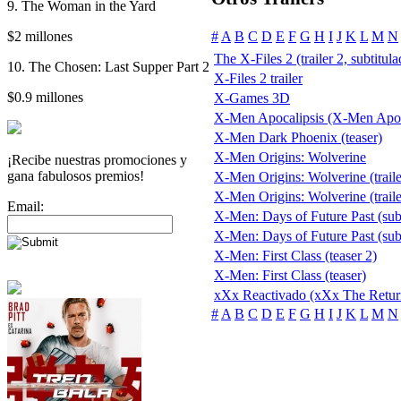
9. The Woman in the Yard
$2 millones
#
A
B
C
D
E
F
G
H
I
J
K
L
M
N
The X-Files 2 (trailer 2, subtitul
10. The Chosen: Last Supper Part 2
X-Files 2 trailer
$0.9 millones
X-Games 3D
X-Men Apocalipsis (X-Men Apo
X-Men Dark Phoenix (teaser)
X-Men Origins: Wolverine
¡Recibe nuestras promociones y
gana fabulosos premios!
X-Men Origins: Wolverine (traile
X-Men Origins: Wolverine (trailer
Email:
X-Men: Days of Future Past (subt
X-Men: Days of Future Past (subti
X-Men: First Class (teaser 2)
X-Men: First Class (teaser)
xXx Reactivado (xXx The Retur
#
A
B
C
D
E
F
G
H
I
J
K
L
M
N