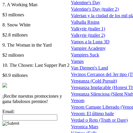
Valentine's Day
7. A Working Man
Valentine's Day (trailer 2)
$3 millones
Valerian y la ciudad de los mil pl
Valhalla Rising
8. Snow White
Valkyrie (trailer 1)
$2.8 millones
Valkyrie (trailer 2)
Vamos a la Luna 3D
9. The Woman in the Yard
Vampire Academy
Vampires Suck
$2 millones
Vamps
10. The Chosen: Last Supper Part 2
Van Diemen's Land
Vecinos Cercanos del 3er tipo (
$0.9 millones
Venganza (Cold Pursuit)
Venganza Implacable (Honest Th
Venganza Silenciosa (Silent Nigh
¡Recibe nuestras promociones y
Venom
gana fabulosos premios!
Venom Carnage Liberado (Venom
Email:
Venom: El último baile
Verdad o Reto (Truth or Dare)
Veronica Mars