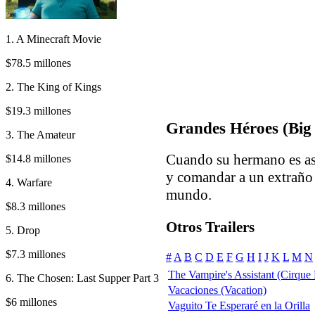
1. A Minecraft Movie
$78.5 millones
2. The King of Kings
$19.3 millones
Grandes Héroes (Big
3. The Amateur
Cuando su hermano es as
$14.8 millones
y comandar a un extraño
4. Warfare
mundo.
$8.3 millones
Otros Trailers
5. Drop
$7.3 millones
#
A
B
C
D
E
F
G
H
I
J
K
L
M
N
The Vampire's Assistant (Cirque
6. The Chosen: Last Supper Part 3
Vacaciones (Vacation)
$6 millones
Vaguito Te Esperaré en la Orilla