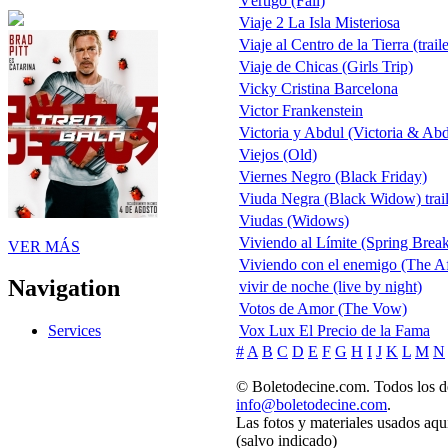
Vértigo (Fall)
Viaje 2 La Isla Misteriosa
Viaje al Centro de la Tierra (trail
Viaje de Chicas (Girls Trip)
Vicky Cristina Barcelona
Victor Frankenstein
Victoria y Abdul (Victoria & Abd
Viejos (Old)
Viernes Negro (Black Friday)
Viuda Negra (Black Widow) trail
Viudas (Widows)
Viviendo al Límite (Spring Break
VER MÁS
Viviendo con el enemigo (The A
Navigation
vivir de noche (live by night)
Votos de Amor (The Vow)
Vox Lux El Precio de la Fama
Services
#
A
B
C
D
E
F
G
H
I
J
K
L
M
N
© Boletodecine.com. Todos los d
info@boletodecine.com
.
Las fotos y materiales usados aqu
(salvo indicado)