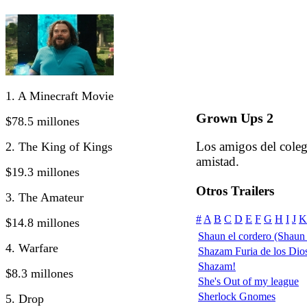
1. A Minecraft Movie
Grown Ups 2
$78.5 millones
Los amigos del colegi
2. The King of Kings
amistad.
$19.3 millones
Otros Trailers
3. The Amateur
#
A
B
C
D
E
F
G
H
I
J
K
$14.8 millones
Shaun el cordero (Shaun
4. Warfare
Shazam Furia de los Dio
Shazam!
$8.3 millones
She's Out of my league
Sherlock Gnomes
5. Drop