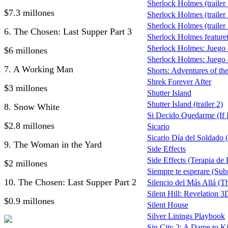
Sherlock Holmes (trailer 
$7.3 millones
Sherlock Holmes (trailer 
Sherlock Holmes (trailer 
6. The Chosen: Last Supper Part 3
Sherlock Holmes featuret
Sherlock Holmes: Juego
$6 millones
Sherlock Holmes: Juego d
7. A Working Man
Shorts: Adventures of t
Shrek Forever After
$3 millones
Shutter Island
Shutter Island (trailer 2)
8. Snow White
Si Decido Quedarme (If I
$2.8 millones
Sicario
Sicario Día del Soldado (
9. The Woman in the Yard
Side Effects
Side Effects (Terapia de
$2 millones
Siempre te esperare (Su
10. The Chosen: Last Supper Part 2
Silencio del Más Allá (T
Silent Hill: Revelation 3
$0.9 millones
Silent House
Silver Linings Playbook
Sin City 2: A Dame to Ki