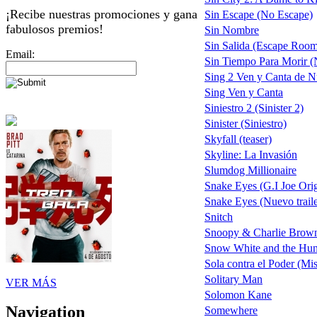
¡Recibe nuestras promociones y gana
Sin Escape (No Escape)
fabulosos premios!
Sin Nombre
Sin Salida (Escape Roo
Email:
Sin Tiempo Para Morir (N
Sing 2 Ven y Canta de 
Sing Ven y Canta
Siniestro 2 (Sinister 2)
Sinister (Siniestro)
Skyfall (teaser)
Skyline: La Invasión
Slumdog Millionaire
Snake Eyes (G.I Joe Ori
Snake Eyes (Nuevo traile
Snitch
Snoopy & Charlie Brown 
Snow White and the Hu
Sola contra el Poder (Mi
Solitary Man
VER MÁS
Solomon Kane
Navigation
Somewhere