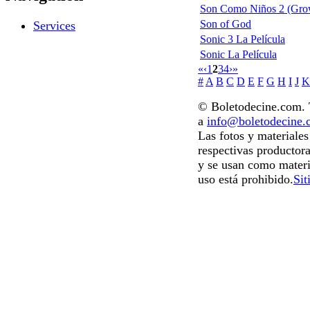
Son Como Niños 2 (Gro
Son of God
Services
Sonic 3 La Película
Sonic La Película
«
‹
1
2
3
4
›
»
#
A
B
C
D
E
F
G
H
I
J
K
© Boletodecine.com. T
a
info@boletodecine
Las fotos y materiale
respectivas productora
y se usan como materi
uso está prohibido.
Sit