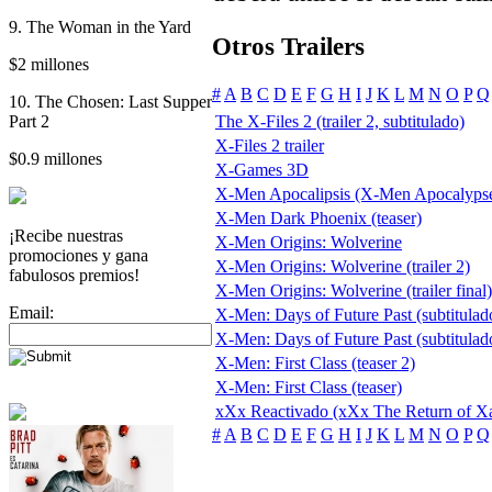
9. The Woman in the Yard
Otros Trailers
$2 millones
#
A
B
C
D
E
F
G
H
I
J
K
L
M
N
O
P
Q
10. The Chosen: Last Supper
Part 2
The X-Files 2 (trailer 2, subtitulado)
X-Files 2 trailer
$0.9 millones
X-Games 3D
X-Men Apocalipsis (X-Men Apocalyps
X-Men Dark Phoenix (teaser)
¡Recibe nuestras
X-Men Origins: Wolverine
promociones y gana
X-Men Origins: Wolverine (trailer 2)
fabulosos premios!
X-Men Origins: Wolverine (trailer final)
Email:
X-Men: Days of Future Past (subtitulado
X-Men: Days of Future Past (subtitulado
X-Men: First Class (teaser 2)
X-Men: First Class (teaser)
xXx Reactivado (xXx The Return of X
#
A
B
C
D
E
F
G
H
I
J
K
L
M
N
O
P
Q