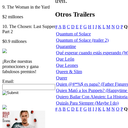
tren.
9. The Woman in the Yard
Otros Trailers
$2 millones
10. The Chosen: Last Supper
#
A
B
C
D
E
F
G
H
I
J
K
L
M
N
O
P
Q
Part 2
Quantum of Solace
Quantum of Solace (trailer 2)
$0.9 millones
Quarantine
Qué esperar cuando estás esperando (W
Que León
¡Recibe nuestras
Que Leones
promociones y gana
fabulosos premios!
Queen & Slim
Queer
Email:
Quien @#*%$ es papa? (Father Figures
Quien Mató a los Puppets? (Happytime
Quiero Bailar Con Alguien: La Histori
Quizás Para Siempre (Maybe I do)
#
A
B
C
D
E
F
G
H
I
J
K
L
M
N
O
P
Q