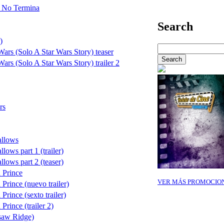
 No Termina
Search
)
ars (Solo A Star Wars Story) teaser
ars (Solo A Star Wars Story) trailer 2
rs
allows
lows part 1 (trailer)
llows part 2 (teaser)
 Prince
VER MÁS PROMOCIO
Prince (nuevo trailer)
Prince (sexto trailer)
Prince (trailer 2)
saw Ridge)