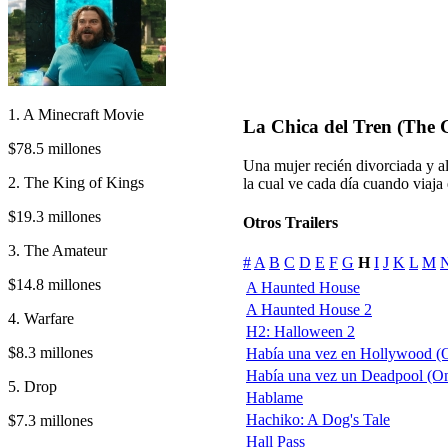
1. A Minecraft Movie
La Chica del Tren (The G
$78.5 millones
Una mujer recién divorciada y al
2. The King of Kings
la cual ve cada día cuando viaja 
$19.3 millones
Otros Trailers
3. The Amateur
#
A
B
C
D
E
F
G
H
I
J
K
L
M
$14.8 millones
A Haunted House
A Haunted House 2
4. Warfare
H2: Halloween 2
$8.3 millones
Había una vez en Hollywood (
Había una vez un Deadpool (O
5. Drop
Hablame
Hachiko: A Dog's Tale
$7.3 millones
Hall Pass