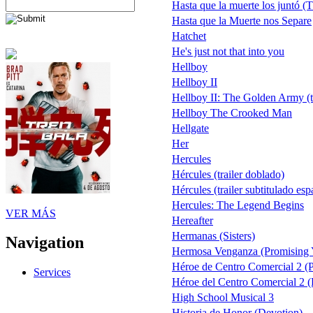
Hasta que la muerte los juntó (T
Hasta que la Muerte nos Separe
Hatchet
He's just not that into you
Hellboy
Hellboy II
Hellboy II: The Golden Army (te
Hellboy The Crooked Man
Hellgate
Her
Hercules
Hércules (trailer doblado)
Hércules (trailer subtitulado e
Hercules: The Legend Begins
VER MÁS
Hereafter
Hermanas (Sisters)
Navigation
Hermosa Venganza (Promising
Héroe de Centro Comercial 2 (P
Services
Héroe del Centro Comercial 2 (
High School Musical 3
Historia de Honor (Devotion)