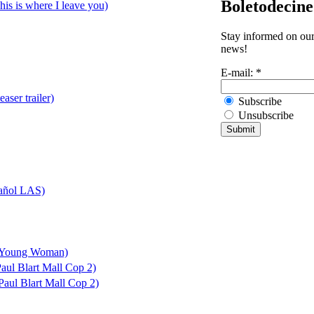
Boletodecin
his is where I leave you)
Stay informed on our 
news!
E-mail:
*
aser trailer)
Subscribe
Unsubscribe
spañol LAS)
 Young Woman)
aul Blart Mall Cop 2)
Paul Blart Mall Cop 2)