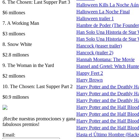
6. The Chosen: Last Supper Part 3
Halloween Kills La Noche Aún
Halloween La Noche Final
$6 millones
Halloween trailer 1
7. A Working Man
Hambre de Poder (The Founder
Han Solo Una Historia de Star W
$3 millones
Han Solo Una Historia de Star W
8. Snow White
Hancock (teaser trailer)
Hancock (trailer 2)
$2.8 millones
Hannah Montana: The Movie
9. The Woman in the Yard
Hansel and Gretel: Witch Hunte
Happy Feet 2
$2 millones
Harry Brown
10. The Chosen: Last Supper Part 2
Harry Potter and the Deathly H
Harry Potter and the Deathly Hal
$0.9 millones
Harry Potter and the Deathly Ha
Harry Potter and the Half Blood
Harry Potter and the Half Blood 
¡Recibe nuestras promociones y gana
Harry Potter and the Half Blood 
fabulosos premios!
Harry Potter and the Half Blood 
Hasta el Último Hombre (Hack
Email: