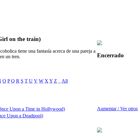
irl on the train)
coholica tiene una fantasía acerca de una pareja a
Encerrado
en un tren.
N
O
P
Q
R
S
T
U
V
W
X
Y
Z
_
All
Aumentar / Ver otros
Once Upon a Time in Hollywood)
nce Upon a Deadpool)