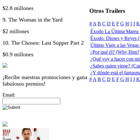
$2.8 millones
Otros Trailers
9. The Woman in the Yard
#
A
B
C
D
E
F
G
H
I
J
K
$2 millones
Éxodo La Última Marea 
Éxodo: Dioses y Reyes 
10. The Chosen: Last Supper Part 2
Último Viaje a las Vegas
¿Por qué él? (Why Him?
$0.9 millones
¿Qué voy a hacer con mi
¿Sabes quien viene? (Ca
¿Y dónde está el fantas
¡Recibe nuestras promociones y gana
#
A
B
C
D
E
F
G
H
I
J
K
fabulosos premios!
Email: