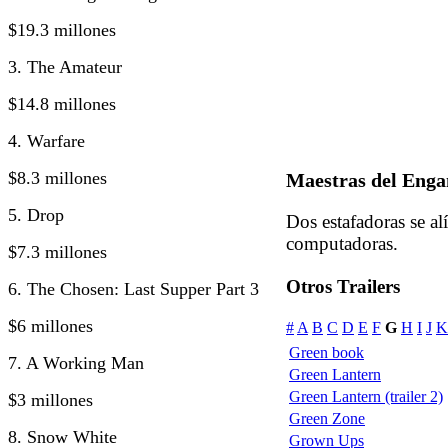
$19.3 millones
3. The Amateur
$14.8 millones
4. Warfare
$8.3 millones
Maestras del Enga
5. Drop
Dos estafadoras se al
computadoras.
$7.3 millones
Otros Trailers
6. The Chosen: Last Supper Part 3
$6 millones
#
A
B
C
D
E
F
G
H
I
J
K
Green book
7. A Working Man
Green Lantern
Green Lantern (trailer 2)
$3 millones
Green Zone
8. Snow White
Grown Ups