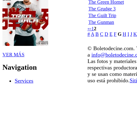
The Green Hornet
The Grudge 3
The Guilt Trip
The Gunman
«
‹
1
2
#
A
B
C
D
E
F
G
H
I
J
K
© Boletodecine.com. T
a
info@boletodecine
VER MÁS
Las fotos y materiale
Navigation
respectivas productora
y se usan como materi
uso está prohibido.
Sit
Services