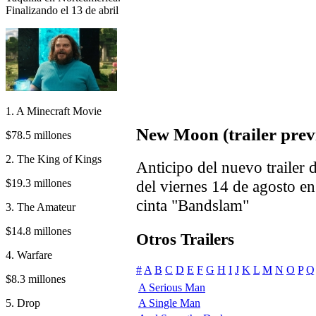
Finalizando el 13 de abril
1. A Minecraft Movie
New Moon (trailer prev
$78.5 millones
2. The King of Kings
Anticipo del nuevo trailer
$19.3 millones
del viernes 14 de agosto en
cinta "Bandslam"
3. The Amateur
$14.8 millones
Otros Trailers
4. Warfare
#
A
B
C
D
E
F
G
H
I
J
K
L
M
N
O
P
Q
$8.3 millones
A Serious Man
5. Drop
A Single Man