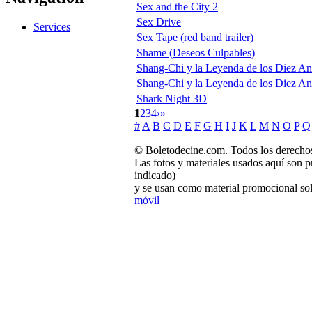
Sex and the City 2
Sex Drive
Services
Sex Tape (red band trailer)
Shame (Deseos Culpables)
Shang-Chi y la Leyenda de los Diez Ani
Shang-Chi y la Leyenda de los Diez An
Shark Night 3D
1
2
3
4
›
»
#
A
B
C
D
E
F
G
H
I
J
K
L
M
N
O
P
Q
© Boletodecine.com. Todos los derechos
Las fotos y materiales usados aquí son p
indicado)
y se usan como material promocional sol
móvil