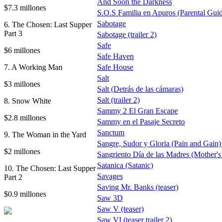
And Soon the Darkness
$7.3 millones
S.O.S Familia en Apuros (Parental Gui
Sabotage
6. The Chosen: Last Supper
Part 3
Sabotage (trailer 2)
Safe
$6 millones
Safe Haven
7. A Working Man
Safe House
Salt
$3 millones
Salt (Detrás de las cámaras)
Salt (trailer 2)
8. Snow White
Sammy 2 El Gran Escape
$2.8 millones
Sammy en el Pasaje Secreto
Sanctum
9. The Woman in the Yard
Sangre, Sudor y Gloria (Pain and Gain) t
$2 millones
Sangriento Día de las Madres (Mother'
Satanica (Satanic)
10. The Chosen: Last Supper
Savages
Part 2
Saving Mr. Banks (teaser)
$0.9 millones
Saw 3D
Saw V (teaser)
Saw VI (teaser trailer 2)