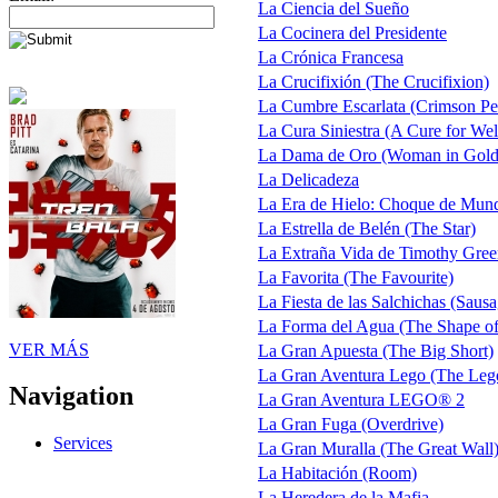
La Ciencia del Sueño
La Cocinera del Presidente
La Crónica Francesa
La Crucifixión (The Crucifixion)
La Cumbre Escarlata (Crimson Pe
La Cura Siniestra (A Cure for Wel
La Dama de Oro (Woman in Gold
La Delicadeza
La Era de Hielo: Choque de Mundo
La Estrella de Belén (The Star)
La Extraña Vida de Timothy Gree
La Favorita (The Favourite)
La Fiesta de las Salchichas (Sausa
La Forma del Agua (The Shape of
VER MÁS
La Gran Apuesta (The Big Short)
La Gran Aventura Lego (The Leg
Navigation
La Gran Aventura LEGO® 2
La Gran Fuga (Overdrive)
Services
La Gran Muralla (The Great Wall
La Habitación (Room)
La Heredera de la Mafia