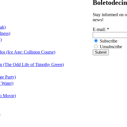
Boletodeci
Stay informed on ou
news!
ak)
E-mail:
*
lness)
)
Subscribe
Unsubscribe
s (Ice Age: Collision Course)
n (The Odd Life of Timothy Green)
ge Party)
 Water)
o Movie)
)