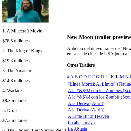
1. A Minecraft Movie
New Moon (trailer preview
$78.5 millones
Anticipo del nuevo trailer de "New
2. The King of Kings
en salas de cines de USA junto a 
$19.3 millones
Otros Trailers
3. The Amateur
#
A
B
C
D
E
F
G
H
I
J
K
L
M
N
$14.8 millones
"Línea Mortal: Al Límite" (Flatliner
4. Warfare
A la *&$%! con los Zombies (Sco
A la *&$%! con los Zombis (Scou
$8.3 millones
A la Deriva (Adrift)
A la Deriva (Adrift)
5. Drop
A Little Bit of Heaven
$7.3 millones
La abeja maya
La Abuela
6. The Chosen: Last Supper Part 3