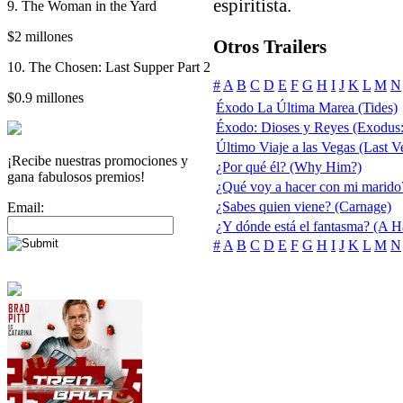
espiritista.
9. The Woman in the Yard
$2 millones
Otros Trailers
10. The Chosen: Last Supper Part 2
#
A
B
C
D
E
F
G
H
I
J
K
L
M
N
$0.9 millones
Éxodo La Última Marea (Tides)
Éxodo: Dioses y Reyes (Exodus
Último Viaje a las Vegas (Last V
¡Recibe nuestras promociones y
¿Por qué él? (Why Him?)
gana fabulosos premios!
¿Qué voy a hacer con mi marido
¿Sabes quien viene? (Carnage)
Email:
¿Y dónde está el fantasma? (A 
#
A
B
C
D
E
F
G
H
I
J
K
L
M
N