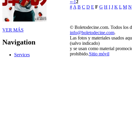
«
‹
1
2
#
A
B
C
D
E
F
G
H
I
J
K
L
M
N
© Boletodecine.com. Todos los d
VER MÁS
info@boletodecine.com
.
Las fotos y materiales usados aqu
Navigation
(salvo indicado)
y se usan como material promocio
prohibido.
Sitio móvil
Services