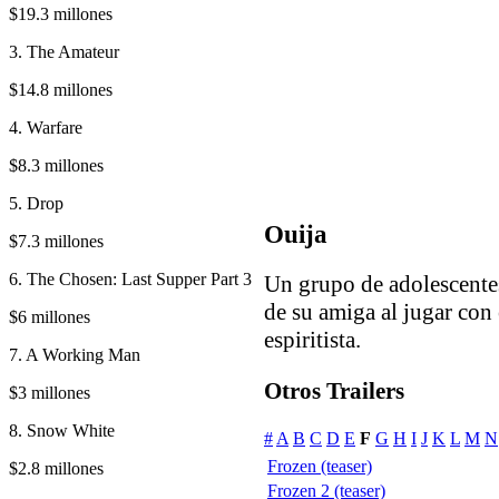
$19.3 millones
3. The Amateur
$14.8 millones
4. Warfare
$8.3 millones
5. Drop
Ouija
$7.3 millones
6. The Chosen: Last Supper Part 3
Un grupo de adolescentes
de su amiga al jugar con 
$6 millones
espiritista.
7. A Working Man
Otros Trailers
$3 millones
8. Snow White
#
A
B
C
D
E
F
G
H
I
J
K
L
M
N
Frozen (teaser)
$2.8 millones
Frozen 2 (teaser)