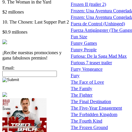
9. The Woman in the Yard
Frozen II (trailer 2)
Frozen: Una Aventura Congelada
$2 millones
Frozen: Una Aventura Congelada 
10. The Chosen: Last Supper Part 2
Fuera de Control (Unhinged)
Fuerza Antigángster (The Gangste
$0.9 millones
Fun Size
Funny Games
Funny People
¡Recibe nuestras promociones y
Furiosa: De la Saga Mad Max
gana fabulosos premios!
Furious 7 teaser trailer
Email:
Furry Vengeance
Fury
The Face of Love
The Family
The Fighter
The Final Destination
The Five-Year Engagement
The Forbidden Kingdom
The Fourth Kind
The Frozen Ground