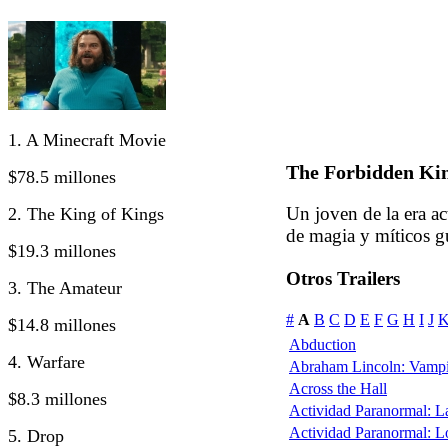
1. A Minecraft Movie
The Forbidden K
$78.5 millones
Un joven de la era act
2. The King of Kings
de magia y míticos g
$19.3 millones
Otros Trailers
3. The Amateur
#
A
B
C
D
E
F
G
H
I
J
$14.8 millones
Abduction
4. Warfare
Abraham Lincoln: Vampi
Across the Hall
$8.3 millones
Actividad Paranormal: 
Actividad Paranormal: 
5. Drop