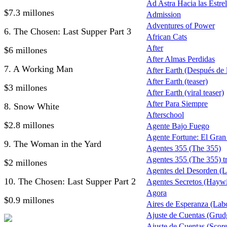
Ad Astra Hacia las Estrel
$7.3 millones
Admission
Adventures of Power
6. The Chosen: Last Supper Part 3
African Cats
After
$6 millones
After Almas Perdidas
7. A Working Man
After Earth (Después de la
After Earth (teaser)
$3 millones
After Earth (viral teaser)
After Para Siempre
8. Snow White
Afterschool
$2.8 millones
Agente Bajo Fuego
Agente Fortune: El Gra
9. The Woman in the Yard
Agentes 355 (The 355)
Agentes 355 (The 355) tr
$2 millones
Agentes del Desorden (L
10. The Chosen: Last Supper Part 2
Agentes Secretos (Haywi
Agora
$0.9 millones
Aires de Esperanza (Lab
Ajuste de Cuentas (Grud
Ajuste de Cuentas (Score 