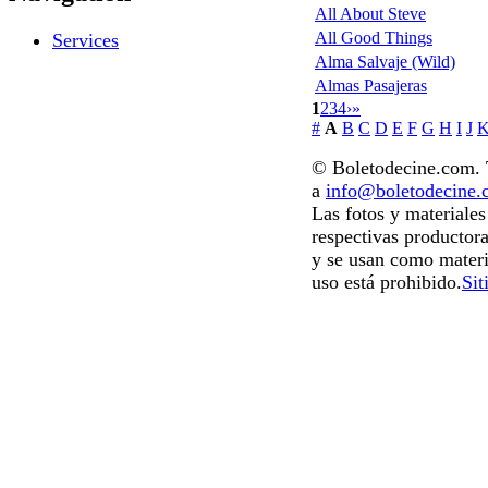
All About Steve
All Good Things
Services
Alma Salvaje (Wild)
Almas Pasajeras
1
2
3
4
›
»
#
A
B
C
D
E
F
G
H
I
J
© Boletodecine.com. T
a
info@boletodecine
Las fotos y materiale
respectivas productora
y se usan como materi
uso está prohibido.
Sit