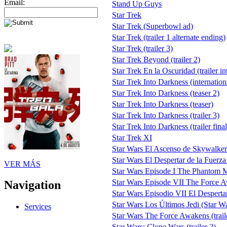
Email:
Stand Up Guys
Star Trek
Star Trek (Superbowl ad)
Star Trek (trailer 1 alternate ending)
Star Trek (trailer 3)
Star Trek Beyond (trailer 2)
Star Trek En la Oscuridad (trailer in
Star Trek Into Darkness (internationa
Star Trek Into Darkness (teaser 2)
Star Trek Into Darkness (teaser)
Star Trek Into Darkness (trailer 3)
Star Trek Into Darkness (trailer final
Star Trek XI
Star Wars El Ascenso de Skywalker
Star Wars El Despertar de la Fuerza
VER MÁS
Star Wars Episode I The Phantom
Star Wars Episode VII The Force A
Navigation
Star Wars Episodio VII El Despertar d
Star Wars Los Últimos Jedi (Star War
Services
Star Wars The Force Awakens (trail
Star Wars: Clone Wars (trailer 2)