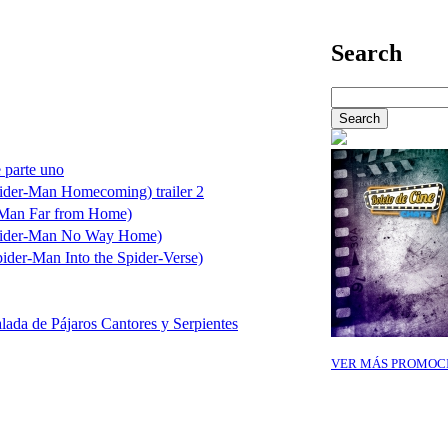
Search
 parte uno
ider-Man Homecoming) trailer 2
-Man Far from Home)
Spider-Man No Way Home)
ider-Man Into the Spider-Verse)
ada de Pájaros Cantores y Serpientes
VER MÁS PROMOC