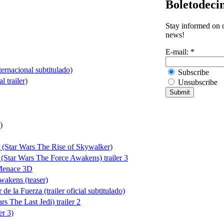
Boletodeci
Stay informed on o
news!
E-mail:
*
ternacional subtitulado)
Subscribe
l trailer)
Unsubscribe
)
 (Star Wars The Rise of Skywalker)
 (Star Wars The Force Awakens) trailer 3
 Menace 3D
wakens (teaser)
e la Fuerza (trailer oficial subtitulado)
s The Last Jedi) trailer 2
er 3)