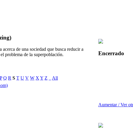
zing)
a acerca de una sociedad que busca reducir a
Encerrado
 el problema de la superpoblación.
P
Q
R
S
T
U
V
W
X
Y
Z
_
All
dom)
Aumentar / Ver ot