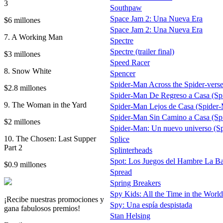
3
Southpaw
Space Jam 2: Una Nueva Era
$6 millones
Space Jam 2: Una Nueva Era
7. A Working Man
Spectre
Spectre (trailer final)
$3 millones
Speed Racer
8. Snow White
Spencer
Spider-Man Across the Spider-verse
$2.8 millones
Spider-Man De Regreso a Casa (Sp
9. The Woman in the Yard
Spider-Man Lejos de Casa (Spider
Spider-Man Sin Camino a Casa (
$2 millones
Spider-Man: Un nuevo universo (Sp
10. The Chosen: Last Supper
Splice
Part 2
Splinterheads
Spot: Los Juegos del Hambre La Bal
$0.9 millones
Spread
Spring Breakers
Spy Kids: All the Time in the World
¡Recibe nuestras promociones y
Spy: Una espía despistada
gana fabulosos premios!
Stan Helsing