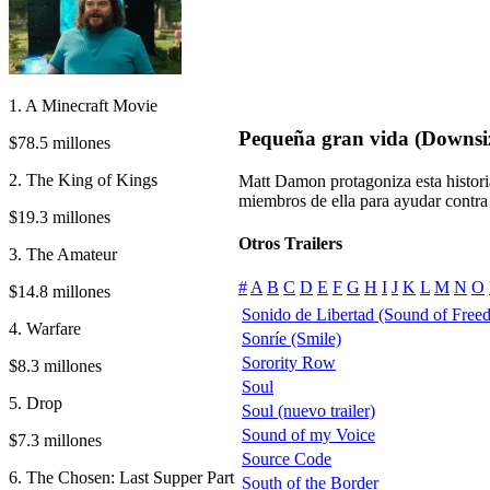
1. A Minecraft Movie
Pequeña gran vida (Downsi
$78.5 millones
2. The King of Kings
Matt Damon protagoniza esta histori
miembros de ella para ayudar contra
$19.3 millones
Otros Trailers
3. The Amateur
#
A
B
C
D
E
F
G
H
I
J
K
L
M
N
O
$14.8 millones
Sonido de Libertad (Sound of Free
4. Warfare
Sonríe (Smile)
Sorority Row
$8.3 millones
Soul
5. Drop
Soul (nuevo trailer)
Sound of my Voice
$7.3 millones
Source Code
6. The Chosen: Last Supper Part
South of the Border