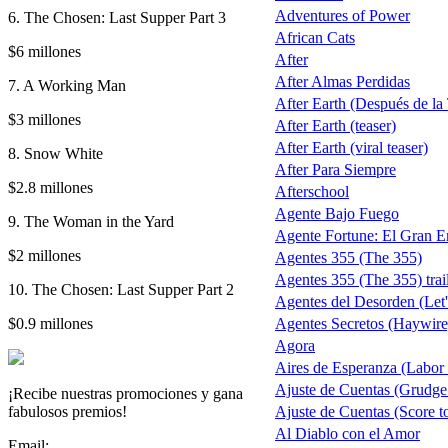
Adventures of Power
6. The Chosen: Last Supper Part 3
African Cats
$6 millones
After
After Almas Perdidas
7. A Working Man
After Earth (Después de la T
$3 millones
After Earth (teaser)
After Earth (viral teaser)
8. Snow White
After Para Siempre
$2.8 millones
Afterschool
Agente Bajo Fuego
9. The Woman in the Yard
Agente Fortune: El Gran 
$2 millones
Agentes 355 (The 355)
Agentes 355 (The 355) trai
10. The Chosen: Last Supper Part 2
Agentes del Desorden (Let
$0.9 millones
Agentes Secretos (Haywire
Agora
Aires de Esperanza (Labor
Ajuste de Cuentas (Grudge
¡Recibe nuestras promociones y gana
fabulosos premios!
Ajuste de Cuentas (Score to
Al Diablo con el Amor
Email: