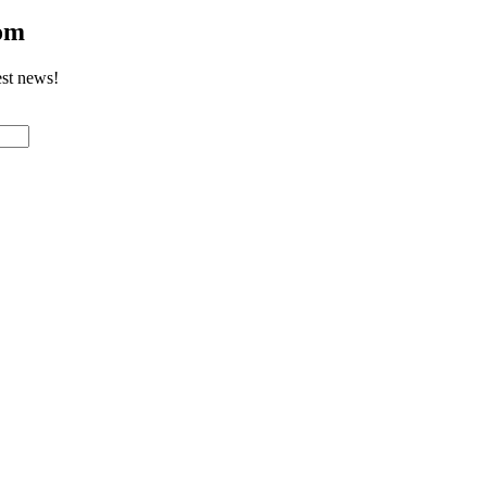
com
est news!