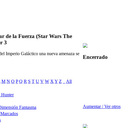
ar de la Fuerza (Star Wars The
r 3
 del Imperio Galáctico una nueva amenaza se
Encerrado
L
M
N
O
P
Q
R
S
T
U
V
W
X
Y
Z
_
All
 Hunter
Aumentar / Ver otros
 Dimensión Fantasma
s Marcados
s