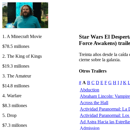
Star Wars El Despert
1. A Minecraft Movie
Force Awakens) traile
$78.5 millones
Treinta años desde la caída
2. The King of Kings
cierne sobre la galaxia.
$19.3 millones
Otros Trailers
3. The Amateur
#
A
B
C
D
E
F
G
H
I
J
K
$14.8 millones
Abduction
4. Warfare
Abraham Lincoln: Vampire
Across the Hall
$8.3 millones
Actividad Paranormal: La
5. Drop
Actividad Paranormal: Lo
Ad Astra Hacia las Estrella
$7.3 millones
Admission