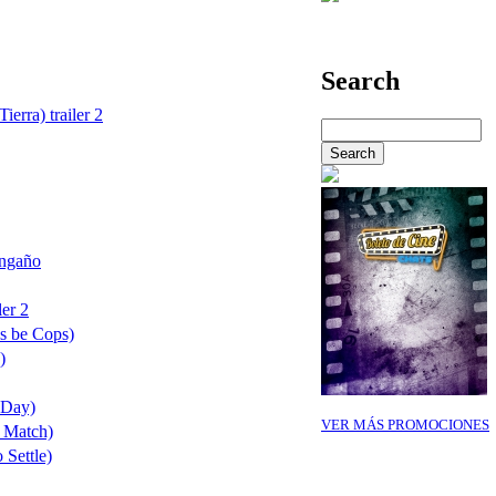
Search
ierra) trailer 2
Engaño
ler 2
's be Cops)
)
 Day)
VER MÁS PROMOCIONES
 Match)
 Settle)