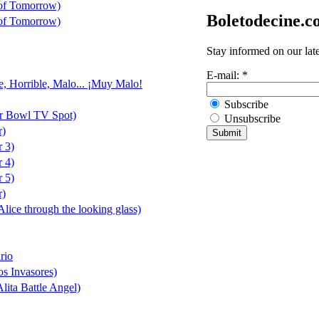
 of Tomorrow)
Boletodecine.
 of Tomorrow)
Stay informed on our lat
E-mail:
*
e, Horrible, Malo... ¡Muy Malo!
Subscribe
er Bowl TV Spot)
Unsubscribe
r)
r 3)
r 4)
r 5)
r)
(Alice through the looking glass)
rio
os Invasores)
lita Battle Angel)