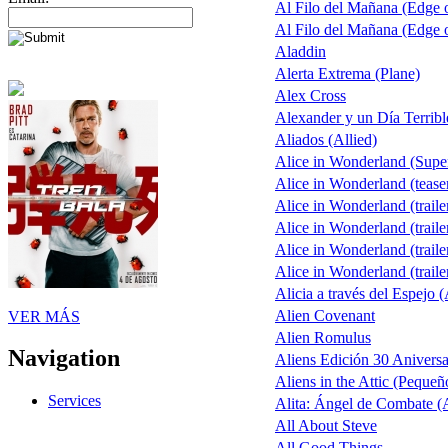
Al Filo del Mañana (Edge
Al Filo del Mañana (Edge
Aladdin
Alerta Extrema (Plane)
Alex Cross
Alexander y un Día Terribl
Aliados (Allied)
Alice in Wonderland (Sup
Alice in Wonderland (tease
Alice in Wonderland (traile
Alice in Wonderland (traile
Alice in Wonderland (traile
Alice in Wonderland (traile
Alicia a través del Espejo 
Alien Covenant
VER MÁS
Alien Romulus
Navigation
Aliens Edición 30 Aniversa
Aliens in the Attic (Pequeñ
Services
Alita: Ángel de Combate (A
All About Steve
All Good Things