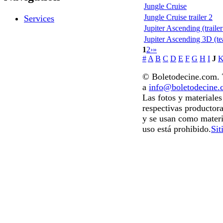
Jungle Cruise
Jungle Cruise trailer 2
Services
Jupiter Ascending (trailer
Jupiter Ascending 3D (te
1
2
›
»
#
A
B
C
D
E
F
G
H
I
J
© Boletodecine.com. T
a
info@boletodecine
Las fotos y materiale
respectivas productora
y se usan como materi
uso está prohibido.
Sit