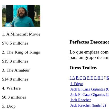
1. A Minecraft Movie
Perfectos Descono
$78.5 millones
Lo que empieza como
2. The King of Kings
para un grupo de am
$19.3 millones
Otros Trailers
3. The Amateur
#
A
B
C
D
E
F
G
H
I
J
$14.8 millones
J. Edgar
4. Warfare
Jack El Caza Gigantes (G
Jack El Caza Gigantes (Ja
$8.3 millones
Jack Reacher
Jack Reacher (trailer 2)
5. Drop