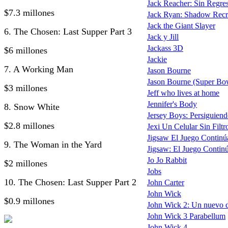
Jack Reacher: Sin Regreso
$7.3 millones
Jack Ryan: Shadow Recr
Jack the Giant Slayer
6. The Chosen: Last Supper Part 3
Jack y Jill
Jackass 3D
$6 millones
Jackie
7. A Working Man
Jason Bourne
Jason Bourne (Super Bo
$3 millones
Jeff who lives at home
Jennifer's Body
8. Snow White
Jersey Boys: Persiguiend
$2.8 millones
Jexi Un Celular Sin Filtr
Jigsaw El Juego Continú
9. The Woman in the Yard
Jigsaw: El Juego Continú
Jo Jo Rabbit
$2 millones
Jobs
10. The Chosen: Last Supper Part 2
John Carter
John Wick
$0.9 millones
John Wick 2: Un nuevo d
John Wick 3 Parabellum
John Wick 4