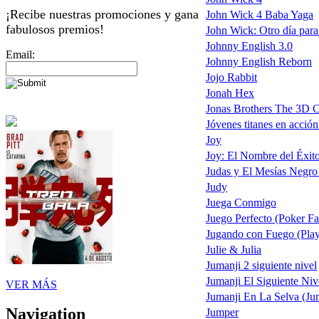
¡Recibe nuestras promociones y gana
John Wick 4 Baba Yaga
fabulosos premios!
John Wick: Otro día para
Johnny English 3.0
Email:
Johnny English Reborn
Jojo Rabbit
Jonah Hex
Jonas Brothers The 3D C
Jóvenes titanes en acción
Joy
Joy: El Nombre del Éxit
Judas y El Mesías Negro
Judy
Juega Conmigo
Juego Perfecto (Poker Fa
Jugando con Fuego (Play
Julie & Julia
Jumanji 2 siguiente nivel
Jumanji El Siguiente Niv
VER MÁS
Jumanji En La Selva (Ju
Navigation
Jumper