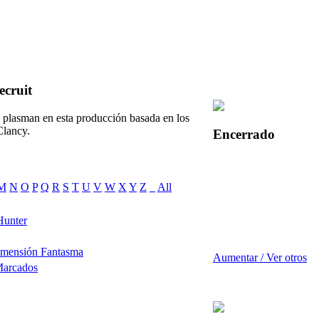
cruit
 plasman en esta producción basada en los
Clancy.
Encerrado
M
N
O
P
Q
R
S
T
U
V
W
X
Y
Z
_
All
Hunter
imensión Fantasma
Aumentar / Ver otros
Marcados