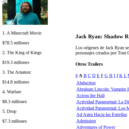
1. A Minecraft Movie
Jack Ryan: Shadow Re
$78.5 millones
Los orígenes de Jack Ryan se
2. The King of Kings
personajes creados por Tom 
$19.3 millones
Otros Trailers
3. The Amateur
#
A
B
C
D
E
F
G
H
I
J
K
L
$14.8 millones
Abduction
Abraham Lincoln: Vampire 
4. Warfare
Across the Hall
$8.3 millones
Actividad Paranormal: La D
Actividad Paranormal: Los 
5. Drop
Ad Astra Hacia las Estrellas
Admission
$7.3 millones
Adventures of Power