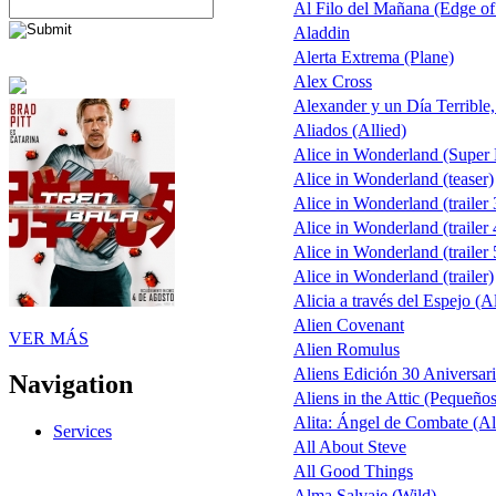
Al Filo del Mañana (Edge o
Aladdin
Alerta Extrema (Plane)
Alex Cross
Alexander y un Día Terrible
Aliados (Allied)
Alice in Wonderland (Super
Alice in Wonderland (teaser)
Alice in Wonderland (trailer 
Alice in Wonderland (trailer 
Alice in Wonderland (trailer 
Alice in Wonderland (trailer)
Alicia a través del Espejo (A
Alien Covenant
VER MÁS
Alien Romulus
Aliens Edición 30 Aniversar
Navigation
Aliens in the Attic (Pequeño
Alita: Ángel de Combate (Ali
Services
All About Steve
All Good Things
Alma Salvaje (Wild)