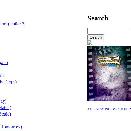
Search
rra) trailer 2
gaño
r 2
 be Cops)
Day)
Match)
VER MÁS PROMOCIONE
ettle)
f Tomorrow)