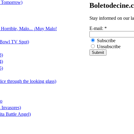
f Tomorrow)
Boletodecine.
Stay informed on our la
E-mail:
*
, Horrible, Malo... ¡Muy Malo!
Subscribe
 Bowl TV Spot)
Unsubscribe
3)
4)
5)
lice through the looking glass)
io
s Invasores)
ta Battle Angel)