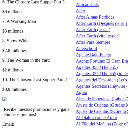
6. The Chosen: Last Supper Part 3
African Cats
After
$6 millones
After Almas Perdidas
7. A Working Man
After Earth (Después de la Tie
After Earth (teaser)
$3 millones
After Earth (viral teaser)
8. Snow White
After Para Siempre
Afterschool
$2.8 millones
Agente Bajo Fuego
9. The Woman in the Yard
Agente Fortune: El Gran En
Agentes 355 (The 355)
$2 millones
Agentes 355 (The 355) traile
10. The Chosen: Last Supper Part 2
Agentes del Desorden (Let's
Agentes Secretos (Haywire)
$0.9 millones
Agora
Aires de Esperanza (Labor 
Ajuste de Cuentas (Grudge 
¡Recibe nuestras promociones y gana
Ajuste de Cuentas (Score to S
fabulosos premios!
Al Diablo con el Amor
Al Filo del Mañana (Edge o
Email: