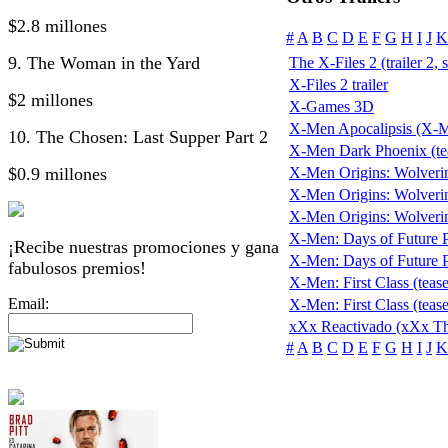
$2.8 millones
#
A
B
C
D
E
F
G
H
I
J
K
9. The Woman in the Yard
The X-Files 2 (trailer 2, 
X-Files 2 trailer
$2 millones
X-Games 3D
X-Men Apocalipsis (X-
10. The Chosen: Last Supper Part 2
X-Men Dark Phoenix (te
$0.9 millones
X-Men Origins: Wolveri
X-Men Origins: Wolverine
X-Men Origins: Wolverine 
X-Men: Days of Future Pa
¡Recibe nuestras promociones y gana
X-Men: Days of Future Pas
fabulosos premios!
X-Men: First Class (tease
Email:
X-Men: First Class (tease
xXx Reactivado (xXx Th
#
A
B
C
D
E
F
G
H
I
J
K