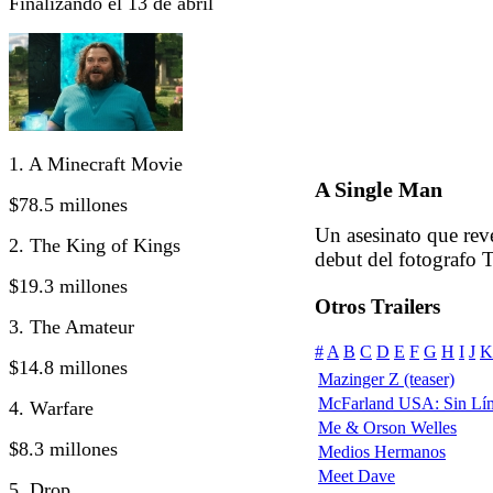
Finalizando el 13 de abril
1. A Minecraft Movie
A Single Man
$78.5 millones
Un asesinato que rev
2. The King of Kings
debut del fotografo 
$19.3 millones
Otros Trailers
3. The Amateur
#
A
B
C
D
E
F
G
H
I
J
K
$14.8 millones
Mazinger Z (teaser)
McFarland USA: Sin Lím
4. Warfare
Me & Orson Welles
$8.3 millones
Medios Hermanos
Meet Dave
5. Drop