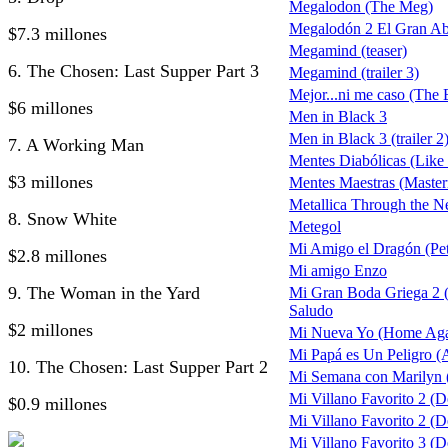
Megalodon (The Meg)
Megalodón 2 El Gran A
$7.3 millones
Megamind (teaser)
6. The Chosen: Last Supper Part 3
Megamind (trailer 3)
Mejor...ni me caso (The
$6 millones
Men in Black 3
Men in Black 3 (trailer 2
7. A Working Man
Mentes Diabólicas (Like
$3 millones
Mentes Maestras (Maste
Metallica Through the N
8. Snow White
Metegol
Mi Amigo el Dragón (Pet
$2.8 millones
Mi amigo Enzo
9. The Woman in the Yard
Mi Gran Boda Griega 2 
Saludo
$2 millones
Mi Nueva Yo (Home Aga
Mi Papá es Un Peligro (
10. The Chosen: Last Supper Part 2
Mi Semana con Marilyn 
Mi Villano Favorito 2 (D
$0.9 millones
Mi Villano Favorito 2 (De
Mi Villano Favorito 3 (D