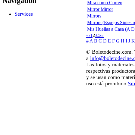
Navigation
Mira como Corren
Mirror Mirror
Services
Mirrors
Mirrors (Espejos Siniestr
Mis Huellas a Casa (A 
«
‹
1
2
3
4
›
»
#
A
B
C
D
E
F
G
H
I
J
K
© Boletodecine.com. T
a
info@boletodecine
Las fotos y materiale
respectivas productora
y se usan como materi
uso está prohibido.
Sit