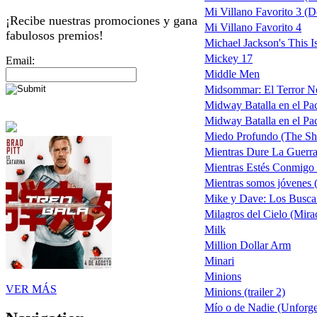
Mi Villano Favorito 3 (De
¡Recibe nuestras promociones y gana
Mi Villano Favorito 4
fabulosos premios!
Michael Jackson's This Is
Mickey 17
Email:
Middle Men
Midsommar: El Terror N
Midway Batalla en el Pac
Midway Batalla en el Paci
Miedo Profundo (The Sh
Mientras Dure La Guerr
Mientras Estés Conmigo (
Mientras somos jóvenes 
Mike y Dave: Los Busca
Milagros del Cielo (Mir
Milk
Million Dollar Arm
Minari
Minions
VER MÁS
Minions (trailer 2)
Mío o de Nadie (Unforge