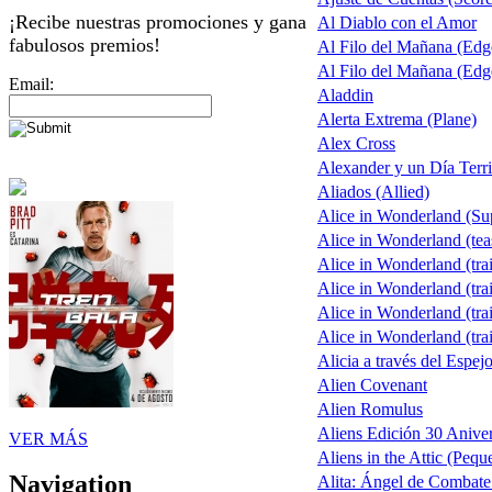
¡Recibe nuestras promociones y gana
Al Diablo con el Amor
fabulosos premios!
Al Filo del Mañana (Ed
Al Filo del Mañana (Ed
Email:
Aladdin
Alerta Extrema (Plane)
Alex Cross
Alexander y un Día Terri
Aliados (Allied)
Alice in Wonderland (S
Alice in Wonderland (tea
Alice in Wonderland (trai
Alice in Wonderland (trai
Alice in Wonderland (trai
Alice in Wonderland (trai
Alicia a través del Espej
Alien Covenant
Alien Romulus
Aliens Edición 30 Aniver
VER MÁS
Aliens in the Attic (Pequ
Navigation
Alita: Ángel de Combate 