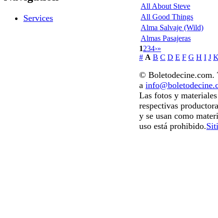
All About Steve
All Good Things
Services
Alma Salvaje (Wild)
Almas Pasajeras
1
2
3
4
›
»
#
A
B
C
D
E
F
G
H
I
J
© Boletodecine.com. T
a
info@boletodecine
Las fotos y materiale
respectivas productora
y se usan como materi
uso está prohibido.
Sit