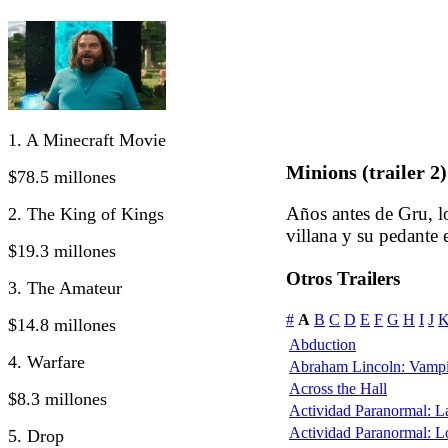
1. A Minecraft Movie
Minions (trailer 2)
$78.5 millones
Años antes de Gru, 
2. The King of Kings
villana y su pedante 
$19.3 millones
Otros Trailers
3. The Amateur
#
A
B
C
D
E
F
G
H
I
J
$14.8 millones
Abduction
4. Warfare
Abraham Lincoln: Vampi
Across the Hall
$8.3 millones
Actividad Paranormal: 
Actividad Paranormal: 
5. Drop