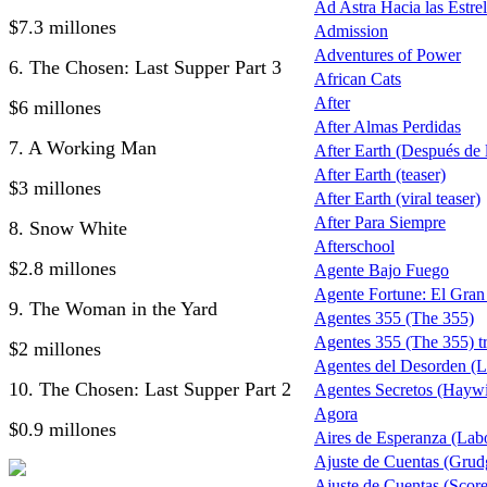
Ad Astra Hacia las Estrel
$7.3 millones
Admission
Adventures of Power
6. The Chosen: Last Supper Part 3
African Cats
After
$6 millones
After Almas Perdidas
7. A Working Man
After Earth (Después de la
After Earth (teaser)
$3 millones
After Earth (viral teaser)
After Para Siempre
8. Snow White
Afterschool
$2.8 millones
Agente Bajo Fuego
Agente Fortune: El Gra
9. The Woman in the Yard
Agentes 355 (The 355)
Agentes 355 (The 355) tr
$2 millones
Agentes del Desorden (L
10. The Chosen: Last Supper Part 2
Agentes Secretos (Haywi
Agora
$0.9 millones
Aires de Esperanza (Lab
Ajuste de Cuentas (Grud
Ajuste de Cuentas (Score 