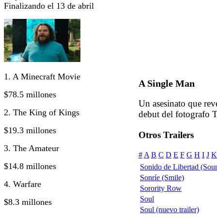
Finalizando el 13 de abril
1. A Minecraft Movie
A Single Man
$78.5 millones
Un asesinato que rev
2. The King of Kings
debut del fotografo 
$19.3 millones
Otros Trailers
3. The Amateur
#
A
B
C
D
E
F
G
H
I
J
K
$14.8 millones
Sonido de Libertad (Sou
Sonríe (Smile)
4. Warfare
Sorority Row
Soul
$8.3 millones
Soul (nuevo trailer)