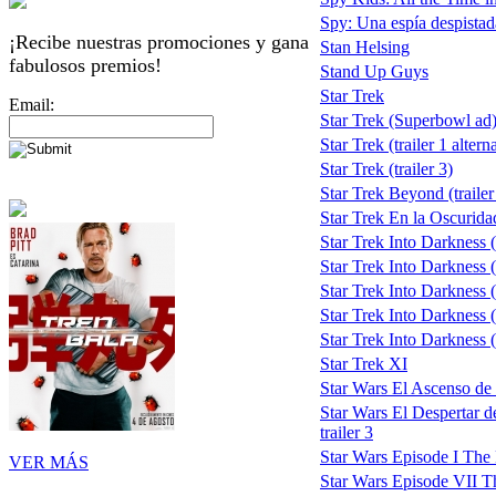
Spy: Una espía despistad
¡Recibe nuestras promociones y gana
Stan Helsing
fabulosos premios!
Stand Up Guys
Star Trek
Email:
Star Trek (Superbowl ad
Star Trek (trailer 1 alter
Star Trek (trailer 3)
Star Trek Beyond (trailer
Star Trek En la Oscuridad 
Star Trek Into Darkness (i
Star Trek Into Darkness (
Star Trek Into Darkness (
Star Trek Into Darkness (t
Star Trek Into Darkness (t
Star Trek XI
Star Wars El Ascenso de
Star Wars El Despertar 
trailer 3
Star Wars Episode I Th
VER MÁS
Star Wars Episode VII T