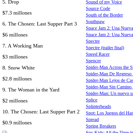
5. Drop
Sound of my Voice
Source Code
$7.3 millones
South of the Border
Southpaw
6. The Chosen: Last Supper Part 3
Space Jam 2: Una Nueva
$6 millones
Space Jam 2: Una Nueva
Spectre
7. A Working Man
Spectre (trailer final)
Speed Racer
$3 millones
Spencer
8. Snow White
Spider-Man Across the Sp
Spider-Man De Regreso 
$2.8 millones
Spider-Man Lejos de Ca
Spider-Man Sin Camino
9. The Woman in the Yard
Spider-Man: Un nuevo un
Splice
$2 millones
Splinterheads
10. The Chosen: Last Supper Part 2
Spot: Los Juegos del Ha
Spread
$0.9 millones
Spring Breakers
Spy Kids: All the Time i