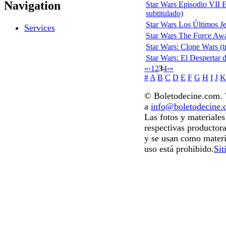
Navigation
Star Wars Episodio VII El
subtitulado)
Star Wars Los Últimos Jed
Services
Star Wars The Force Awak
Star Wars: Clone Wars (tr
Star Wars: El Despertar d
«
‹
1
2
3
4
›
»
#
A
B
C
D
E
F
G
H
I
J
K
© Boletodecine.com. T
a
info@boletodecine
Las fotos y materiale
respectivas productora
y se usan como materi
uso está prohibido.
Sit