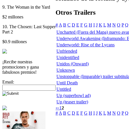
9. The Woman in the Yard
Otros Trailers
$2 millones
#
A
B
C
D
E
F
G
H
I
J
K
L
M
N
O
P
Q
10. The Chosen: Last Supper
Part 2
Uncharted (Fuera del Mapa) nuevo ava
Underworld Awakening (Inframundo: El
$0.9 millones
Underworld: Rise of the Lycans
Unfriended
Unidentified
¡Recibe nuestras
Unidos (Onward)
promociones y gana
Unknown
fabulosos premios!
Unstoppable (Imparable) trailer subtitul
Email:
Until Death
Untitled
Up (superbowl ad)
Up (teaser trailer)
«
‹
1
2
#
A
B
C
D
E
F
G
H
I
J
K
L
M
N
O
P
Q