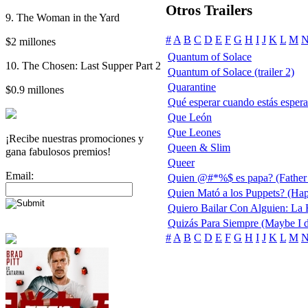
Otros Trailers
9. The Woman in the Yard
#
A
B
C
D
E
F
G
H
I
J
K
L
M
$2 millones
Quantum of Solace
10. The Chosen: Last Supper Part 2
Quantum of Solace (trailer 2)
Quarantine
$0.9 millones
Qué esperar cuando estás esper
Que León
Que Leones
¡Recibe nuestras promociones y
Queen & Slim
gana fabulosos premios!
Queer
Email:
Quien @#*%$ es papa? (Father 
Quien Mató a los Puppets? (Ha
Quiero Bailar Con Alguien: La 
Quizás Para Siempre (Maybe I 
#
A
B
C
D
E
F
G
H
I
J
K
L
M