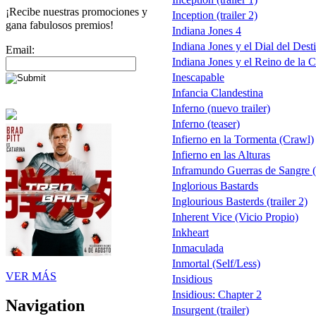
¡Recibe nuestras promociones y
Inception (trailer 2)
gana fabulosos premios!
Indiana Jones 4
Indiana Jones y el Dial del Dest
Email:
Indiana Jones y el Reino de la Ca
Inescapable
Infancia Clandestina
Inferno (nuevo trailer)
Inferno (teaser)
Infierno en la Tormenta (Crawl)
Infierno en las Alturas
Inframundo Guerras de Sangre 
Inglorious Bastards
Inglourious Basterds (trailer 2)
Inherent Vice (Vicio Propio)
Inkheart
Inmaculada
Inmortal (Self/Less)
VER MÁS
Insidious
Insidious: Chapter 2
Navigation
Insurgent (trailer)