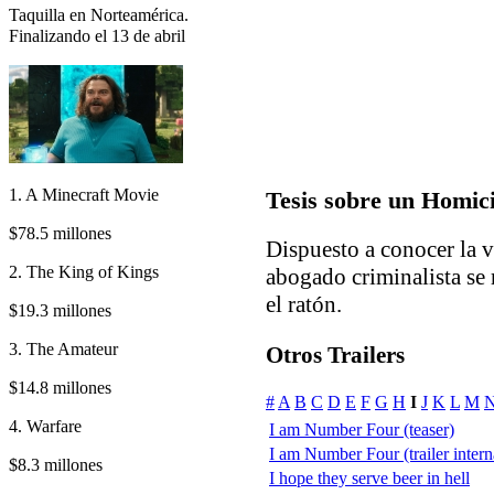
Taquilla en Norteamérica.
Finalizando el 13 de abril
1. A Minecraft Movie
Tesis sobre un Homic
$78.5 millones
Dispuesto a conocer la v
2. The King of Kings
abogado criminalista se 
el ratón.
$19.3 millones
3. The Amateur
Otros Trailers
$14.8 millones
#
A
B
C
D
E
F
G
H
I
J
K
L
M
4. Warfare
I am Number Four (teaser)
I am Number Four (trailer intern
$8.3 millones
I hope they serve beer in hell