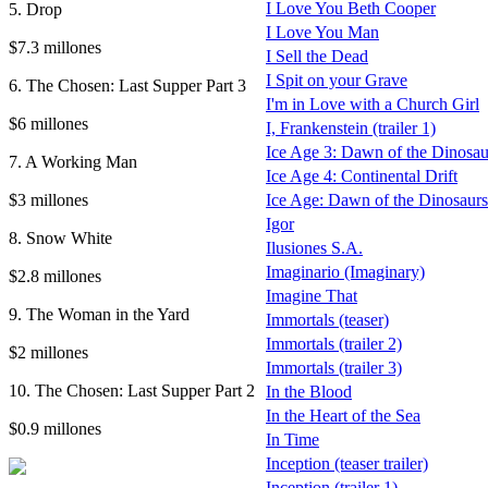
I Love You Beth Cooper
5. Drop
I Love You Man
$7.3 millones
I Sell the Dead
I Spit on your Grave
6. The Chosen: Last Supper Part 3
I'm in Love with a Church Girl
$6 millones
I, Frankenstein (trailer 1)
Ice Age 3: Dawn of the Dinosaurs
7. A Working Man
Ice Age 4: Continental Drift
$3 millones
Ice Age: Dawn of the Dinosaurs
Igor
8. Snow White
Ilusiones S.A.
Imaginario (Imaginary)
$2.8 millones
Imagine That
9. The Woman in the Yard
Immortals (teaser)
Immortals (trailer 2)
$2 millones
Immortals (trailer 3)
10. The Chosen: Last Supper Part 2
In the Blood
In the Heart of the Sea
$0.9 millones
In Time
Inception (teaser trailer)
Inception (trailer 1)