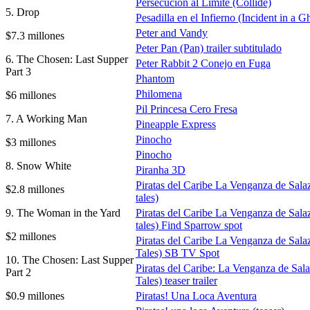
Persecución al Límite (Collide)
5. Drop
Pesadilla en el Infierno (Incident in a 
Peter and Vandy
$7.3 millones
Peter Pan (Pan) trailer subtitulado
6. The Chosen: Last Supper
Peter Rabbit 2 Conejo en Fuga
Part 3
Phantom
Philomena
$6 millones
Pil Princesa Cero Fresa
7. A Working Man
Pineapple Express
Pinocho
$3 millones
Pinocho
8. Snow White
Piranha 3D
Piratas del Caribe La Venganza de Sala
$2.8 millones
tales)
9. The Woman in the Yard
Piratas del Caribe La Venganza de Sala
tales) Find Sparrow spot
$2 millones
Piratas del Caribe La Venganza de Sala
Tales) SB TV Spot
10. The Chosen: Last Supper
Piratas del Caribe: La Venganza de Sal
Part 2
Tales) teaser trailer
$0.9 millones
Piratas! Una Loca Aventura