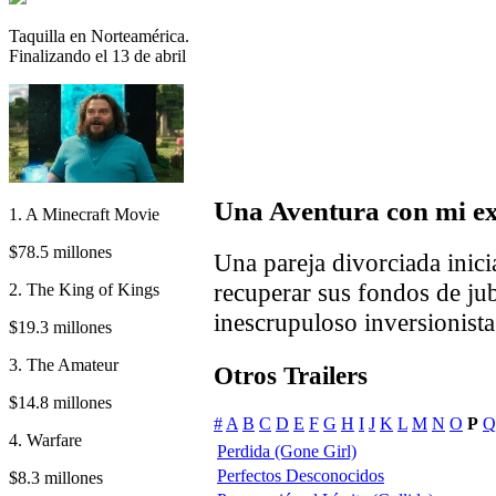
Taquilla en Norteamérica.
Finalizando el 13 de abril
Una Aventura con mi e
1. A Minecraft Movie
$78.5 millones
Una pareja divorciada inici
recuperar sus fondos de ju
2. The King of Kings
inescrupuloso inversionista
$19.3 millones
3. The Amateur
Otros Trailers
$14.8 millones
#
A
B
C
D
E
F
G
H
I
J
K
L
M
N
O
P
Q
4. Warfare
Perdida (Gone Girl)
Perfectos Desconocidos
$8.3 millones