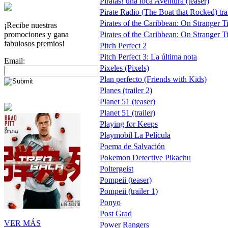
Piratas! una loca Aventura (teaser)
Pirate Radio (The Boat that Rocked) trai
Pirates of the Caribbean: On Stranger T
¡Recibe nuestras
promociones y gana
Pirates of the Caribbean: On Stranger Tid
fabulosos premios!
Pitch Perfect 2
Pitch Perfect 3: La última nota
Email:
Pixeles (Pixels)
Plan perfecto (Friends with Kids)
Planes (trailer 2)
Planet 51 (teaser)
Planet 51 (trailer)
Playing for Keeps
Playmobil La Película
Poema de Salvación
Pokemon Detective Pikachu
Poltergeist
Pompeii (teaser)
Pompeii (trailer 1)
Ponyo
Post Grad
VER MÁS
Power Rangers