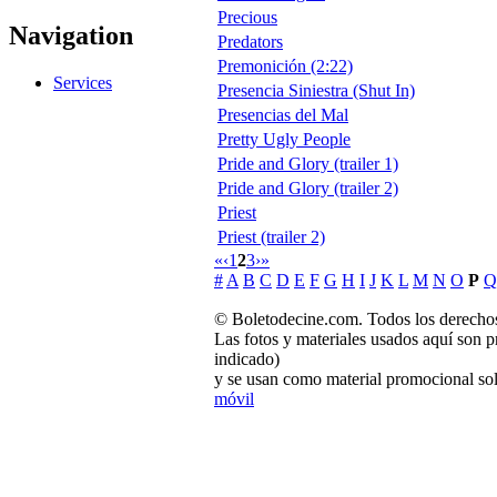
Precious
Navigation
Predators
Premonición (2:22)
Services
Presencia Siniestra (Shut In)
Presencias del Mal
Pretty Ugly People
Pride and Glory (trailer 1)
Pride and Glory (trailer 2)
Priest
Priest (trailer 2)
«
‹
1
2
3
›
»
#
A
B
C
D
E
F
G
H
I
J
K
L
M
N
O
P
Q
© Boletodecine.com. Todos los derechos
Las fotos y materiales usados aquí son p
indicado)
y se usan como material promocional sol
móvil